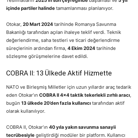
Teslimatların
2025’in son çeyreğinde
başlaması ve
5 yıl
içinde partiler halinde
tamamlanması planlanıyor.
Otokar,
20 Mart 2024
tarihinde Romanya Savunma
Bakanlığı tarafından açılan ihaleye teklif verdi. Teknik
değerlendirme, saha testleri ve ticari değerlendirme
süreçlerinin ardından firma,
4 Ekim 2024
tarihinde
sözleşme görüşmelerine davet edildi.
COBRA II: 13 Ülkede Aktif Hizmette
NATO ve Birleşmiş Milletler için uzun yıllardır araç tedarik
eden Otokar’ın
COBRA II 4×4 taktik tekerlekli zırhlı aracı
,
bugün
13 ülkede 20’den fazla kullanıcı
tarafından aktif
olarak kullanılıyor.
COBRA II, Otokar’ın
40 yıla yakın savunma sanayii
tecrübesiyle
geliştirdiği modüler bir platform. Kullanıcı