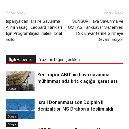
Önceki İçerik
Sonraki İçerik
İspanya’dan İsrail’e Savunma
SUNGUR Hava Savunma ve
Alımı Yasağı: Leopard Tankları
OMTAS Tanksavar Sistemleri
İçin Programlayıcı İhalesi İptal
TSK Envanterine Girmeye
Edildi
Devam Ediyor
İlgili Haberler
Yazarın Diğer İçerikleri
Yeni rapor ABD’nin hava savunma
mühimmatında kritik açığa işaret etti
Dünya
İsrail Donanması son Dolphin II
denizaltısı INS Drakon’u teslim aldı
Dünya
Dünya