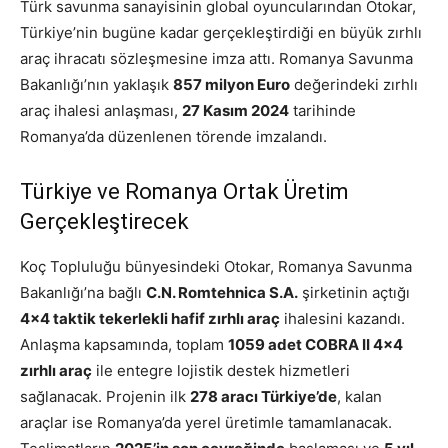
Türk savunma sanayisinin global oyuncularından Otokar,
Türkiye’nin bugüne kadar gerçekleştirdiği en büyük zırhlı
araç ihracatı sözleşmesine imza attı. Romanya Savunma
Bakanlığı’nın yaklaşık
857 milyon Euro
değerindeki zırhlı
araç ihalesi anlaşması,
27 Kasım 2024
tarihinde
Romanya’da düzenlenen törende imzalandı.
Türkiye ve Romanya Ortak Üretim
Gerçekleştirecek
Koç Topluluğu bünyesindeki Otokar, Romanya Savunma
Bakanlığı’na bağlı
C.N. Romtehnica S.A.
şirketinin açtığı
4×4 taktik tekerlekli hafif zırhlı araç
ihalesini kazandı.
Anlaşma kapsamında, toplam
1059 adet COBRA II 4×4
zırhlı araç
ile entegre lojistik destek hizmetleri
sağlanacak. Projenin ilk
278 aracı Türkiye’de
, kalan
araçlar ise Romanya’da yerel üretimle tamamlanacak.