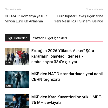
Önceki İçerik
Sonraki İçerik
COBRA II: Romanya’ya 857
Eurofighter Savaş Uçaklarına
Milyon Euro’luk Anlaşma
Yeni Nesil IRST Sistemi Geliyor
İlgili Haberler
Yazarın Diğer İçerikleri
Erdoğan 2026 Yüksek Askerî Şûra
kararlarını onayladı; general-
amiralsayısı 334’e çıkıyor
Kara
MKE’den NATO standardında yeni nesil
CBRN teçhizatı
Kara
MKE’den Kara Kuvvetleri’ne yüklü MPT-
76 MH sevkiyatı