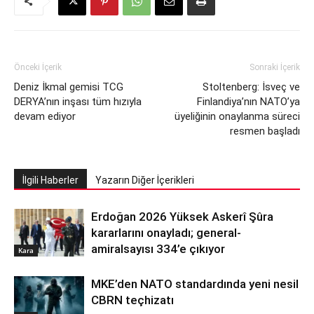
Önceki İçerik
Sonraki İçerik
Deniz İkmal gemisi TCG
Stoltenberg: İsveç ve
DERYA’nın inşası tüm hızıyla
Finlandiya’nın NATO’ya
devam ediyor
üyeliğinin onaylanma süreci
resmen başladı
İlgili Haberler
Yazarın Diğer İçerikleri
Erdoğan 2026 Yüksek Askerî Şûra
kararlarını onayladı; general-
amiralsayısı 334’e çıkıyor
Kara
MKE’den NATO standardında yeni nesil
CBRN teçhizatı