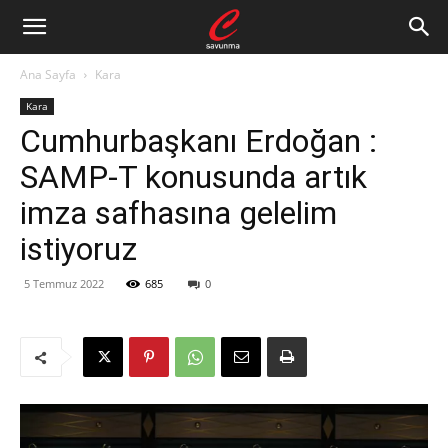
Ana Sayfa
Kara
Kara
Cumhurbaşkanı Erdoğan :
SAMP-T konusunda artık
imza safhasına gelelim
istiyoruz
5 Temmuz 2022
685
0