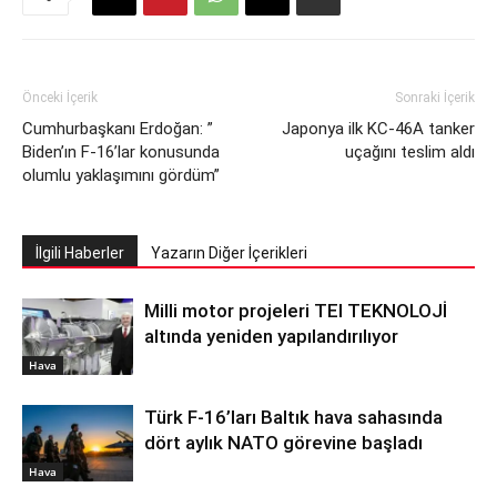
Önceki İçerik
Sonraki İçerik
Cumhurbaşkanı Erdoğan: ”
Japonya ilk KC-46A tanker
Biden’ın F-16’lar konusunda
uçağını teslim aldı
olumlu yaklaşımını gördüm”
İlgili Haberler
Yazarın Diğer İçerikleri
Milli motor projeleri TEI TEKNOLOJİ
altında yeniden yapılandırılıyor
Hava
Türk F-16’ları Baltık hava sahasında
dört aylık NATO görevine başladı
Hava