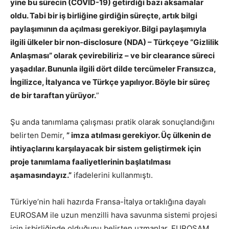
yine bu sürecin (COVID-19) getirdiği bazı aksamalar
oldu. Tabi bir iş birliğine girdiğin süreçte, artık bilgi
paylaşımının da açılması gerekiyor. Bilgi paylaşımıyla
ilgili ülkeler bir non-disclosure (NDA) – Türkçeye “Gizlilik
Anlaşması” olarak çevirebiliriz – ve bir clearance süreci
yaşadılar. Bununla ilgili dört dilde tercümeler Fransızca,
İngilizce, İtalyanca ve Türkçe yapılıyor. Böyle bir süreç
de bir taraftan yürüyor.
”
Şu anda tanımlama çalışması pratik olarak sonuçlandığını
belirten Demir,
” imza atılması gerekiyor. Üç ülkenin de
ihtiyaçlarını karşılayacak bir sistem geliştirmek için
proje tanımlama faaliyetlerinin başlatılması
aşamasındayız.”
ifadelerini kullanmıştı.
Türkiye’nin hali hazırda Fransa-İtalya ortaklığına dayalı
EUROSAM ile uzun menzilli hava savunma sistemi projesi
için işbirliğinde olduğunu belirten uzmanlar, EUROSAM