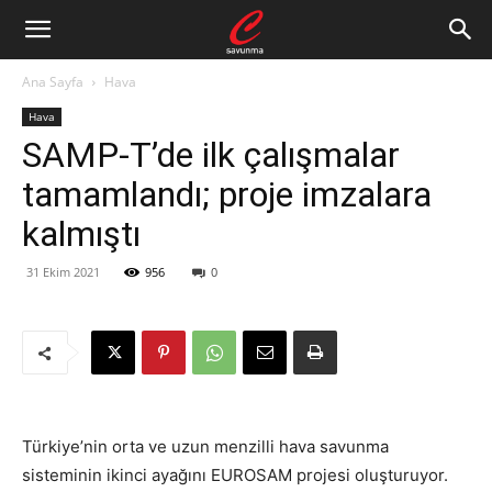
Ana Sayfa
Hava
Hava
SAMP-T’de ilk çalışmalar
tamamlandı; proje imzalara
kalmıştı
31 Ekim 2021
956
0
Türkiye’nin orta ve uzun menzilli hava savunma
sisteminin ikinci ayağını EUROSAM projesi oluşturuyor.