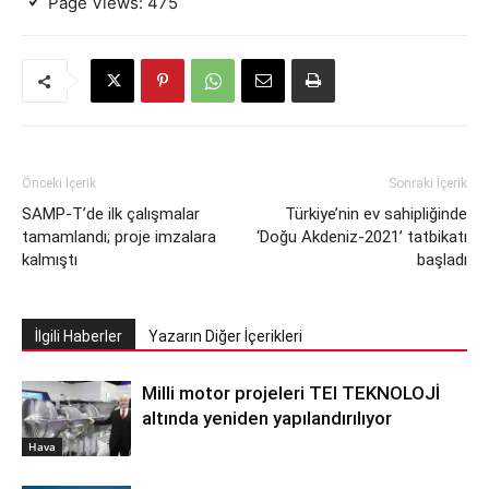
Page Views:
475
Önceki İçerik
Sonraki İçerik
SAMP-T’de ilk çalışmalar
Türkiye’nin ev sahipliğinde
tamamlandı; proje imzalara
‘Doğu Akdeniz-2021’ tatbikatı
kalmıştı
başladı
İlgili Haberler
Yazarın Diğer İçerikleri
Milli motor projeleri TEI TEKNOLOJİ
altında yeniden yapılandırılıyor
Hava