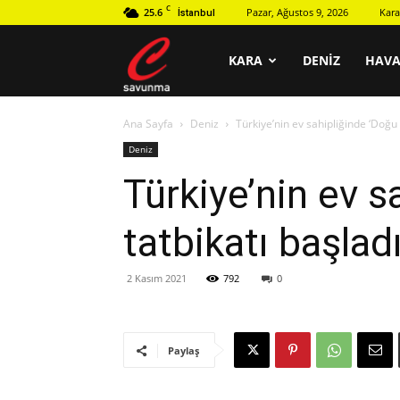
C
25.6
Pazar, Ağustos 9, 2026
Kara
İstanbul
C
KARA
DENIZ
HAV
Ana Sayfa
Deniz
Türkiye’nin ev sahipliğinde ‘Doğu
savunma
Deniz
Türkiye’nin ev 
tatbikatı başlad
2 Kasım 2021
792
0
Paylaş