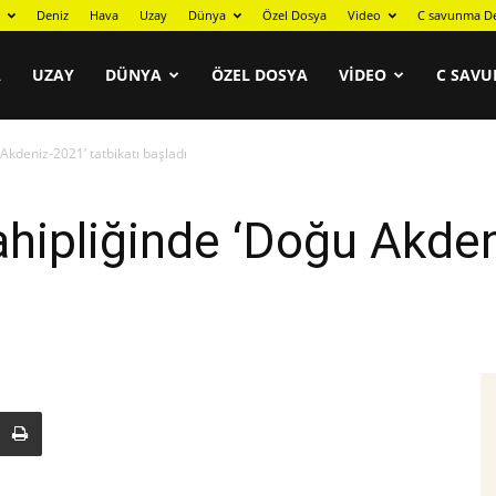
Deniz
Hava
Uzay
Dünya
Özel Dosya
Video
C savunma De
A
UZAY
DÜNYA
ÖZEL DOSYA
VIDEO
C SAVU
 Akdeniz-2021’ tatbikatı başladı
sahipliğinde ‘Doğu Akde
ı