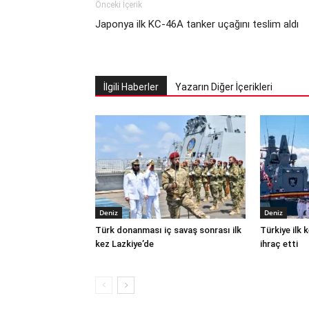
Önceki İçerik
Japonya ilk KC-46A tanker uçağını teslim aldı
İlgili Haberler
Yazarın Diğer İçerikleri
Deniz
Deniz
Türk donanması iç savaş sonrası ilk
Türkiye ilk
kez Lazkiye’de
ihraç etti