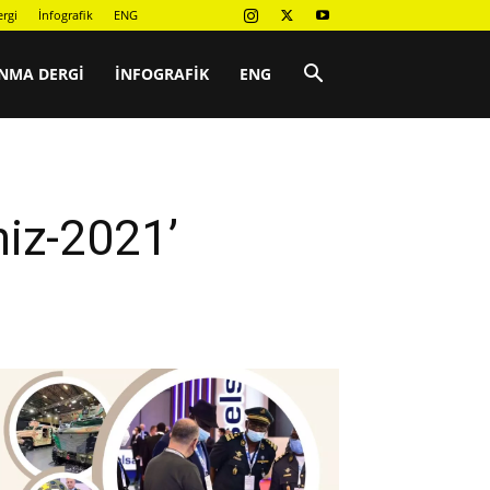
rgi
İnfografik
ENG
NMA DERGI
İNFOGRAFIK
ENG
niz-2021’