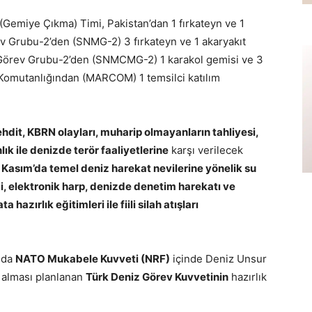
(Gemiye Çıkma) Timi, Pakistan’dan 1 fırkateyn ve 1
v Grubu-2’den (SNMG-2) 3 fırkateyn ve 1 akaryakıt
 Görev Grubu-2’den (SNMCMG-2) 1 karakol gemisi ve 3
Komutanlığından (MARCOM) 1 temsilci katılım
hdit, KBRN olayları, muharip olmayanların tahliyesi,
ık ile denizde terör faaliyetlerine
karşı verilecek
 Kasım’da temel deniz harekat nevilerine yönelik su
i, elektronik harp, denizde denetim harekatı ve
hazırlık eğitimleri ile fiili silah atışları
ında
NATO Mukabele Kuvveti (NRF)
içinde Deniz Unsur
i alması planlanan
Türk Deniz Görev Kuvvetinin
hazırlık