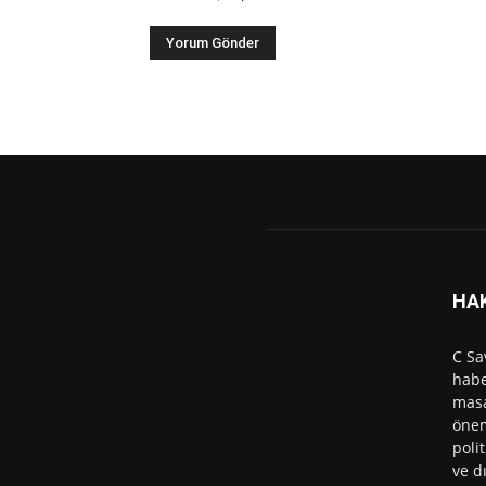
HA
C Sa
habe
masa
önem
polit
ve d