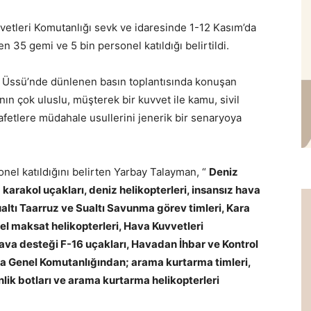
vetleri Komutanlığı sevk ve idaresinde 1-12 Kasım’da
 35 gemi ve 5 bin personel katıldığı belirtildi.
z Üssü’nde dünlenen basın toplantısında konuşan
n çok uluslu, müşterek bir kuvvet ile kamu, sivil
 afetlere müdahale usullerini jenerik bir senaryoya
nel katıldığını belirten Yarbay Talayman, “
Deniz
karakol uçakları, deniz helikopterleri, insansız hava
 Sualtı Taarruz ve Sualtı Savunma görev timleri, Kara
l maksat helikopterleri, Hava Kuvvetleri
ava desteği F-16 uçakları, Havadan İhbar ve Kontrol
rma Genel Komutanlığından; arama kurtarma timleri,
lik botları ve arama kurtarma helikopterleri