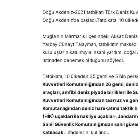
Doğu Akdeniz-2021 tatbikatı Türk Deniz Kuv
Doğu Akdeniz’de başladı.Tatbikata, 10 ülkeden
Muğla’nın Marmaris ilçesindeki Aksaz Deni
Yarbay Cüneyt Talayman, tatbikatın maksadını
kuruluşların katılımıyla insani yardım, doğal
istinaden denemek olduğunu söyledi.
Tatbikata, 10 ülkeden 35 gemi ve 5 bin perso
Kuvvetleri Komutanlığından 26 gemi, deniz 
araçları, amfibi deniz piyade birlikleri ile
Kuvvetleri Komutanlığından taarruz ve gene
Komutanlığından deniz harekatına taktik h
(HİK) uçakları ile nakliye uçakları, Janda
Sahil Güvenlik Komutanlığından sahil güven
katılacak.
” ifadelerini kullandı.