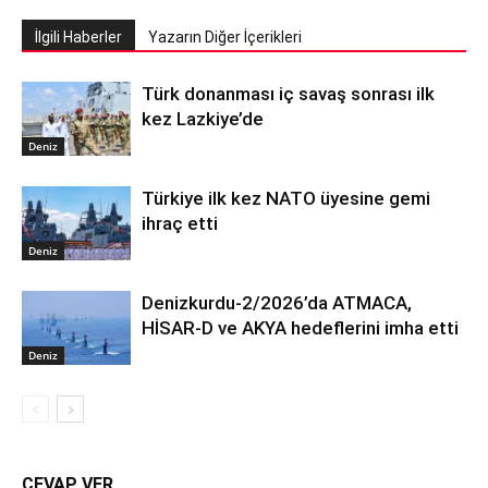
İlgili Haberler
Yazarın Diğer İçerikleri
Türk donanması iç savaş sonrası ilk
kez Lazkiye’de
Deniz
Türkiye ilk kez NATO üyesine gemi
ihraç etti
Deniz
Denizkurdu-2/2026’da ATMACA,
HİSAR-D ve AKYA hedeflerini imha etti
Deniz
CEVAP VER