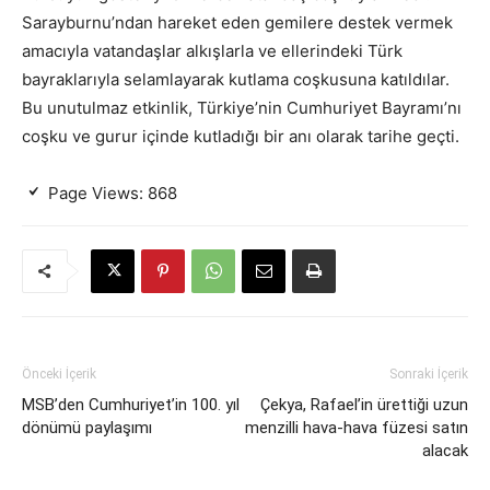
Sarayburnu’ndan hareket eden gemilere destek vermek
amacıyla vatandaşlar alkışlarla ve ellerindeki Türk
bayraklarıyla selamlayarak kutlama coşkusuna katıldılar.
Bu unutulmaz etkinlik, Türkiye’nin Cumhuriyet Bayramı’nı
coşku ve gurur içinde kutladığı bir anı olarak tarihe geçti.
Page Views:
868
Önceki İçerik
Sonraki İçerik
MSB’den Cumhuriyet’in 100. yıl
Çekya, Rafael’in ürettiği uzun
dönümü paylaşımı
menzilli hava-hava füzesi satın
alacak