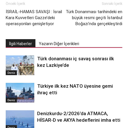
Önceki İçerik
Sonraki İçerik
İSRAİL-HAMAS SAVAŞI : İsrail
Türk Donanması tarihindeki en
Kara Kuvvetleri Gazze’deki
büyük resmi geçiti İstanbul
operasyonları genişletiyor
Boğazı’nda gerçekleştirdi
İlgili Haberler
Yazarın Diğer İçerikleri
Türk donanması iç savaş sonrası ilk
kez Lazkiye’de
Deniz
Türkiye ilk kez NATO üyesine gemi
ihraç etti
Deniz
Denizkurdu-2/2026’da ATMACA,
HİSAR-D ve AKYA hedeflerini imha etti
Deniz