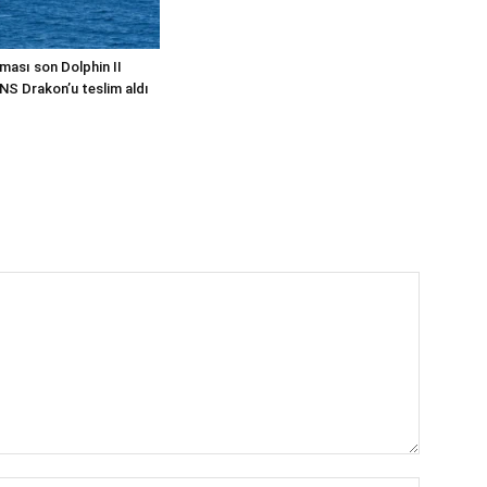
ması son Dolphin II
INS Drakon’u teslim aldı