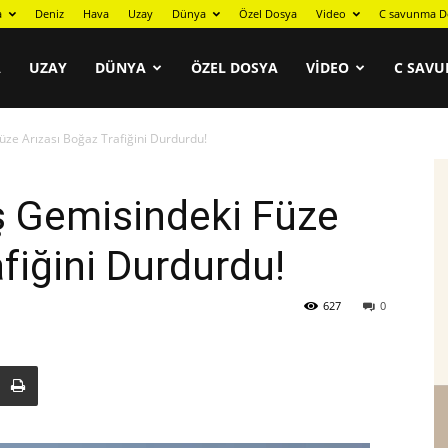
a
Deniz
Hava
Uzay
Dünya
Özel Dosya
Video
C savunma D
A
UZAY
DÜNYA
ÖZEL DOSYA
VIDEO
C SAVU
ze Arızası Boğaz Trafiğini Durdurdu!
 Gemisindeki Füze
fiğini Durdurdu!
627
0