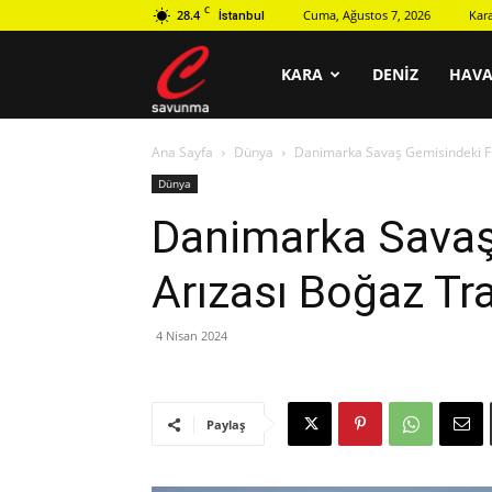
C
28.4
Cuma, Ağustos 7, 2026
Kar
İstanbul
C
KARA
DENIZ
HAV
Ana Sayfa
Dünya
Danimarka Savaş Gemisindeki Fü
savunma
Dünya
Danimarka Savaş
Arızası Boğaz Tra
4 Nisan 2024
Paylaş