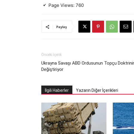
Page Views:
760
Paylaş
Önceki İçerik
Ukrayna Savaşı ABD Ordusunun Topçu Doktrinin
Değiştiriyor
İlgili Haberler
Yazarın Diğer İçerikleri