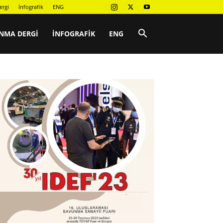
ergi
İnfografik
ENG
NMA DERGI
İNFOGRAFIK
ENG