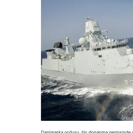
Danimarka ordusu, bir donanma gemisinde m