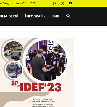
a Dergi
İnfografik
ENG
NMA DERGI
İNFOGRAFIK
ENG