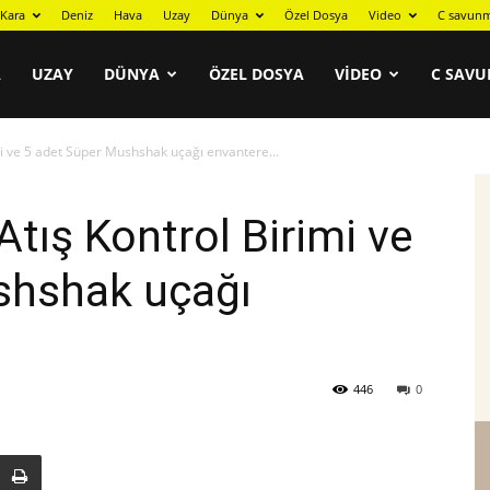
Kara
Deniz
Hava
Uzay
Dünya
Özel Dosya
Video
C savunm
A
UZAY
DÜNYA
ÖZEL DOSYA
VIDEO
C SAVU
mi ve 5 adet Süper Mushshak uçağı envantere...
Atış Kontrol Birimi ve
shshak uçağı
446
0