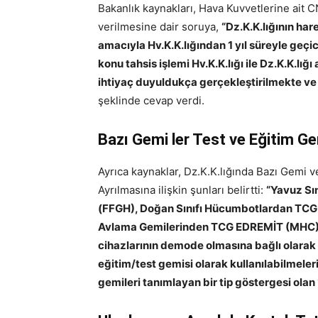
Bakanlık kaynakları, Hava Kuvvetlerine ait 
verilmesine dair soruya,
“Dz.K.K.lığının har
amacıyla Hv.K.K.lığından 1 yıl süreyle geçi
konu tahsis işlemi Hv.K.K.lığı ile Dz.K.K.l
ihtiyaç duyuldukça gerçekleştirilmekte ve 
şeklinde cevap verdi.
Bazı Gemi ler Test ve Eğitim Ge
Ayrıca kaynaklar, Dz.K.K.lığında Bazı Gemi ve
Ayrılmasına ilişkin şunları belirtti:
“Yavuz Sı
(FFGH), Doğan Sınıfı Hücumbotlardan TCG
Avlama Gemilerinden TCG EDREMİT (MHC);
cihazlarının demode olmasına bağlı olarak 
eğitim/test gemisi olarak kullanılabilmeler
gemileri tanımlayan bir tip göstergesi olan ‘