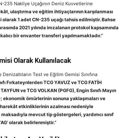
CN-235 Nakliye Uçağının Deniz Kuvvetlerine
ekât, ulaştırma ve eğitim ihtiyaçlarının karşılanması
ci olarak 1 adet CN-235 uçağı tahsis edilmiştir. Bahse
ığı arasında 2021 yılında imzalanan protokol kapsamında
kalıcı bir envanter transferi yapılmamaktadır.”
misi Olarak Kullanılacak
 Denizaltıların Test ve Eğitim Gemisi Sınıfına
nıfı Fırkateynlerden TCG YAVUZ ve TCG FATİH
 TAYFUN ve TCG VOLKAN (PGFG), Engin Sınıfı Mayın
 ekonomik ömürlerinin sonuna yaklaşmaları ve
harekât etkinliklerinin azalması nedeniyle
i maksadıyla mevcut tip göstergeleri, yardımcı sınıf
AG’ olarak belirlenmiştir.”