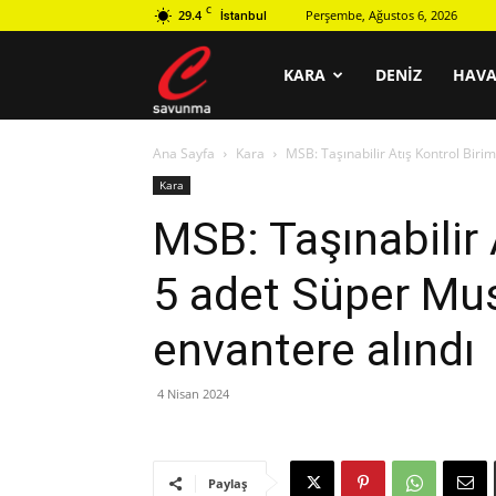
C
29.4
Perşembe, Ağustos 6, 2026
İstanbul
C
KARA
DENIZ
HAV
Ana Sayfa
Kara
MSB: Taşınabilir Atış Kontrol Biri
savunma
Kara
MSB: Taşınabilir 
5 adet Süper Mu
envantere alındı
4 Nisan 2024
Paylaş