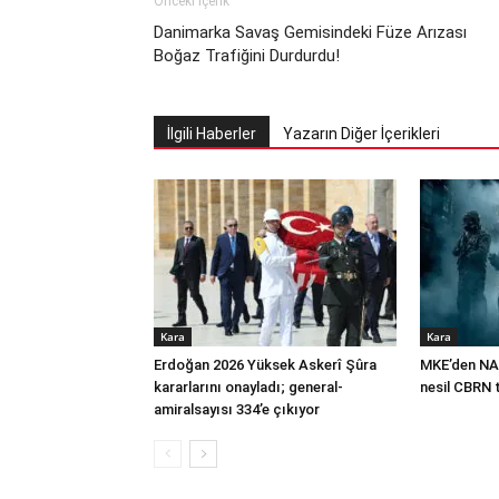
Önceki İçerik
Danimarka Savaş Gemisindeki Füze Arızası
Boğaz Trafiğini Durdurdu!
İlgili Haberler
Yazarın Diğer İçerikleri
Kara
Kara
Erdoğan 2026 Yüksek Askerî Şûra
MKE’den NA
kararlarını onayladı; general-
nesil CBRN 
amiralsayısı 334’e çıkıyor