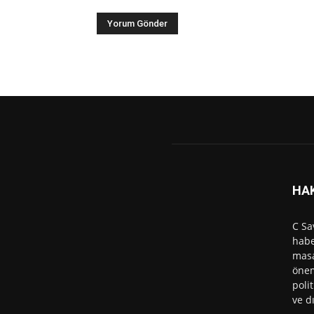
HA
C Sa
habe
masa
önem
polit
ve d