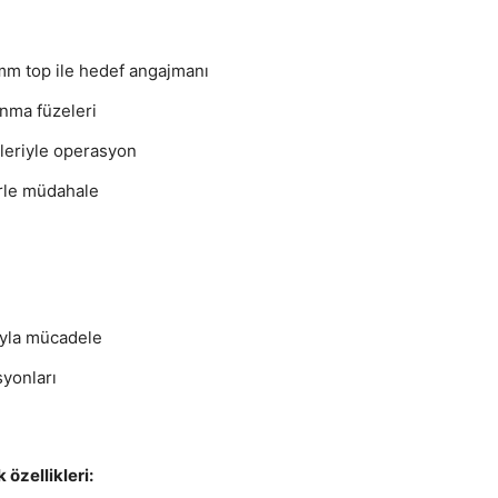
mm top ile hedef angajmanı
nma füzeleri
mleriyle operasyon
erle müdahale
ğıyla mücadele
yonları
özellikleri: