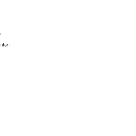
e
nları