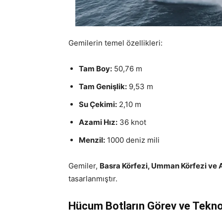
Gemilerin temel özellikleri:
Tam Boy:
50,76 m
Tam Genişlik:
9,53 m
Su Çekimi:
2,10 m
Azami Hız:
36 knot
Menzil:
1000 deniz mili
Gemiler,
Basra Körfezi, Umman Körfezi ve 
tasarlanmıştır.
Hücum Botların Görev ve Teknol