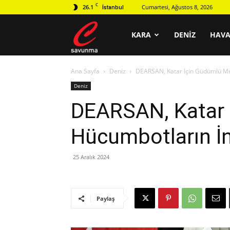
C
26.1
Cumartesi, Ağustos 8, 2026
İstanbul
C
KARA
DENIZ
HAV
Ana Sayfa
Deniz
DEARSAN, Katar İçin Güdümlü Me
savunma
Deniz
DEARSAN, Katar 
Hücumbotların İn
25 Aralık 2024
Paylaş