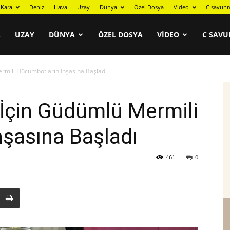
Kara
Deniz
Hava
Uzay
Dünya
Özel Dosya
Video
C savunm
A
UZAY
DÜNYA
ÖZEL DOSYA
VIDEO
C SAVU
rmili Hücumbotların İnşasına Başladı
İçin Güdümlü Mermili
şasına Başladı
461
0