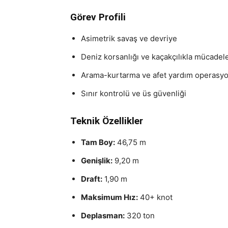
Görev Profili
Asimetrik savaş ve devriye
Deniz korsanlığı ve kaçakçılıkla mücadel
Arama-kurtarma ve afet yardım operasyo
Sınır kontrolü ve üs güvenliği
Teknik Özellikler
Tam Boy:
46,75 m
Genişlik:
9,20 m
Draft:
1,90 m
Maksimum Hız:
40+ knot
Deplasman:
320 ton