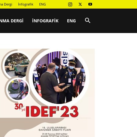
a Dergi
İnfografik
ENG
NMA DERGI
İNFOGRAFIK
ENG