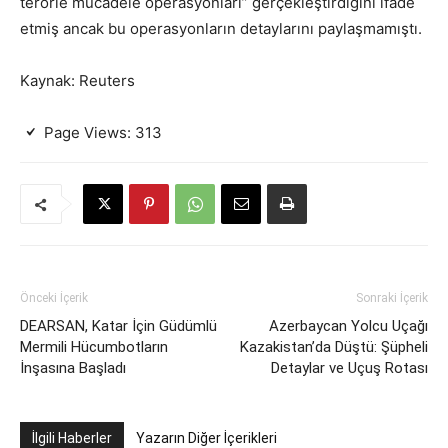
terörle mücadele operasyonları” gerçekleştirdiğini ifade
etmiş ancak bu operasyonların detaylarını paylaşmamıştı.
Kaynak: Reuters
Page Views:
313
Önceki İçerik
Sonraki İçerik
DEARSAN, Katar İçin Güdümlü
Azerbaycan Yolcu Uçağı
Mermili Hücumbotların
Kazakistan’da Düştü: Şüpheli
İnşasına Başladı
Detaylar ve Uçuş Rotası
İlgili Haberler
Yazarın Diğer İçerikleri