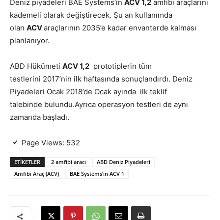
Deniz piyadeleri BAE Systems’in
ACV 1,2
amfibi araçlarını
kademeli olarak değiştirecek. Şu an kullanımda
olan
ACV
araçlarının 2035’e kadar envanterde kalması
planlanıyor.
ABD Hükümeti
ACV 1,2
prototiplerin tüm
testlerini 2017’nin ilk haftasında sonuçlandırdı. Deniz
Piyadeleri Ocak 2018’de Ocak ayında ilk teklif
talebinde bulundu.Ayrıca operasyon testleri de aynı
zamanda başladı.
Page Views:
532
ETIKETLER
2 amfibi aracı
ABD Deniz Piyadeleri
Amfibi Araç (ACV)
BAE Systems’in ACV 1