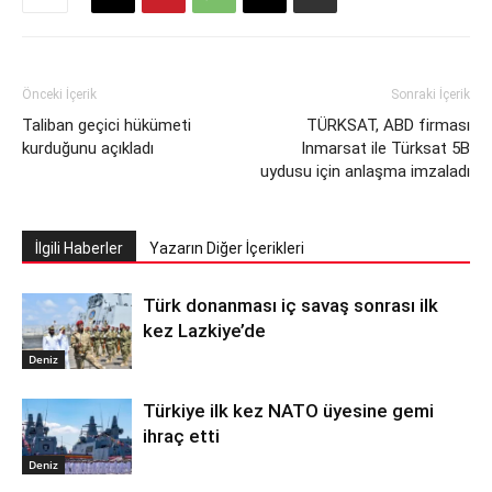
Önceki İçerik
Sonraki İçerik
Taliban geçici hükümeti
TÜRKSAT, ABD firması
kurduğunu açıkladı
Inmarsat ile Türksat 5B
uydusu için anlaşma imzaladı
İlgili Haberler
Yazarın Diğer İçerikleri
Türk donanması iç savaş sonrası ilk
kez Lazkiye’de
Deniz
Türkiye ilk kez NATO üyesine gemi
ihraç etti
Deniz