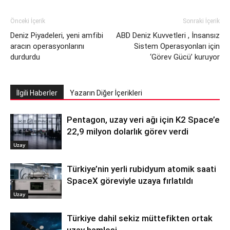
Önceki İçerik
Sonraki İçerik
Deniz Piyadeleri, yeni amfibi
ABD Deniz Kuvvetleri , İnsansız
aracın operasyonlarını
Sistem Operasyonları için
durdurdu
‘Görev Gücü’ kuruyor
İlgili Haberler
Yazarın Diğer İçerikleri
Pentagon, uzay veri ağı için K2 Space’e
22,9 milyon dolarlık görev verdi
Uzay
Türkiye’nin yerli rubidyum atomik saati
SpaceX göreviyle uzaya fırlatıldı
Uzay
Türkiye dahil sekiz müttefikten ortak