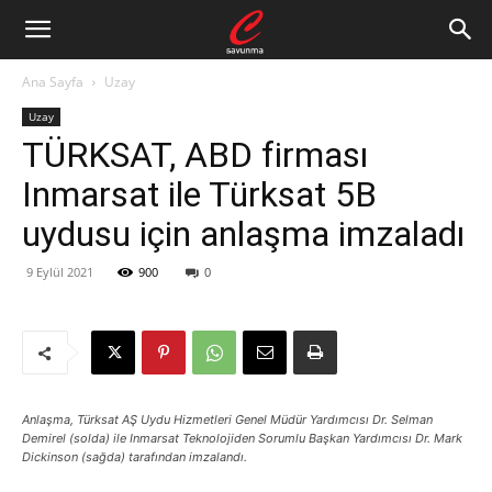
Ana Sayfa
Uzay
Uzay
TÜRKSAT, ABD firması
Inmarsat ile Türksat 5B
uydusu için anlaşma imzaladı
9 Eylül 2021
900
0
Anlaşma, Türksat AŞ Uydu Hizmetleri Genel Müdür Yardımcısı Dr. Selman
Demirel (solda) ile Inmarsat Teknolojiden Sorumlu Başkan Yardımcısı Dr. Mark
Dickinson (sağda) tarafından imzalandı.