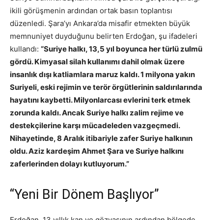
ikili görüşmenin ardından ortak basın toplantısı
düzenledi. Şara’yı Ankara’da misafir etmekten büyük
memnuniyet duyduğunu belirten Erdoğan, şu ifadeleri
kullandı:
“Suriye halkı, 13,5 yıl boyunca her türlü zulmü
gördü. Kimyasal silah kullanımı dahil olmak üzere
insanlık dışı katliamlara maruz kaldı. 1 milyona yakın
Suriyeli, eski rejimin ve terör örgütlerinin saldırılarında
hayatını kaybetti. Milyonlarcası evlerini terk etmek
zorunda kaldı. Ancak Suriye halkı zalim rejime ve
destekçilerine karşı mücadeleden vazgeçmedi.
Nihayetinde, 8 Aralık itibariyle zafer Suriye halkının
oldu. Aziz kardeşim Ahmet Şara ve Suriye halkını
zaferlerinden dolayı kutluyorum.”
“Yeni Bir Dönem Başlıyor”
Erdoğan, 13 yıllık kan ve gözyaşının ardından bölgede