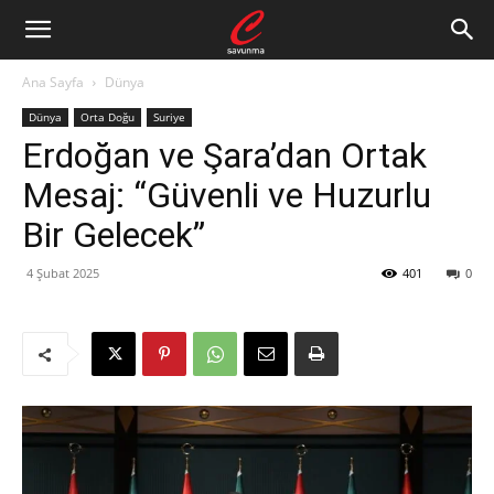
Ana Sayfa
Dünya
Dünya
Orta Doğu
Suriye
Erdoğan ve Şara’dan Ortak
Mesaj: “Güvenli ve Huzurlu
Bir Gelecek”
4 Şubat 2025
401
0