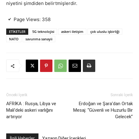
niyetini şimdiden belirtmişlerdir.
Page Views:
358
ETIKETLER
5G teknolojisi
askeri iletişim
çok uluslu işbirliği
NATO
savunma sanayii
Önceki İçerik
Sonraki İçerik
AFRİKA : Rusya, Libya ve
Erdoğan ve Şara’dan Ortak
Mali’deki askeri varlığını
Mesaj: “Güvenli ve Huzurlu Bir
artırıyor
Gelecek”
İlgili Haberler
Yazarın Diğer İçerikleri