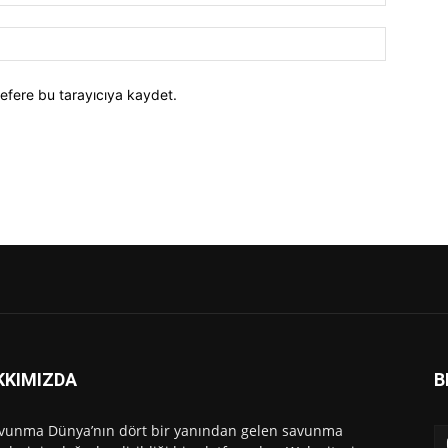
efere bu tarayıcıya kaydet.
KKIMIZDA
B
vunma Dünya’nın dört bir yanından gelen savunma