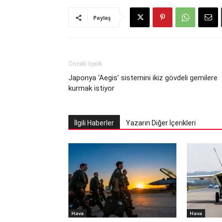
Paylaş
Önceki İçerik
Japonya ‘Aegis’ sistemini ikiz gövdeli gemilere
kurmak istiyor
İlgili Haberler
Yazarın Diğer İçerikleri
Hava
Hava