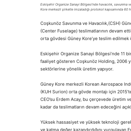
Eskişehir Organize Sanayi Bölgesi'nde havacılık, savunma v
Kore merkezli şirketle imzaladığı protokol kapsamında 60 he
Coşkunöz Savunma ve Havacılık,(CSH) Güney
(Center Fuselage) teslimatlarının devam etti
orta gövdesi Güney Kore’ye teslim edilmek ü
Eskişehir Organize Sanayi Bölgesi’nde 11 bi
faaliyet gösteren Coşkunöz Holding, 2006 yı
sektörlerine yönelik üretim yapıyor.
Güney Kore merkezli Korean Aerospace Indus
(KUH Surion) orta gövde montajı için 2015’
CEO’su Erdem Acay, bu çerçevede üretim ve s
kadar da teslimatların devam edeceğini açıkl
Yüksek hassasiyet ve yüksek teknoloji gere
ve katma değer kazandırdığını vurgulayan 