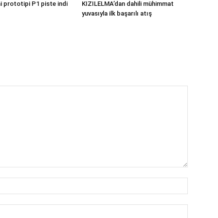
 prototipi P1 piste indi
KIZILELMA’dan dahili mühimmat
yuvasıyla ilk başarılı atış