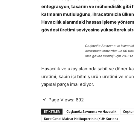
entegrasyon, tasarım ve mühendislik gibi
katmanın mutluluğunu, ihracatımızla ülkemi
Havacılık alanındaki hassas işleme yöntem
gövdesi üretimi seviyesine yükselterek stra
Coşkunöz Savunma ve Havacılık
Aerospace Industries ile 60 Kor
orta gövde montajı için 2015’te
Havacılık ve uzay alanında sabit ve döner kan
üretimi, kabin içi bitmiş ürün üretimi ve mon
yapısal parça imal ediyor.
Page Views:
692
ETIKETLER
Coşkunöz Savunma ve Havacılık
Coşkun
Kore Genel Maksat Helikopterinin (KUH Surion)