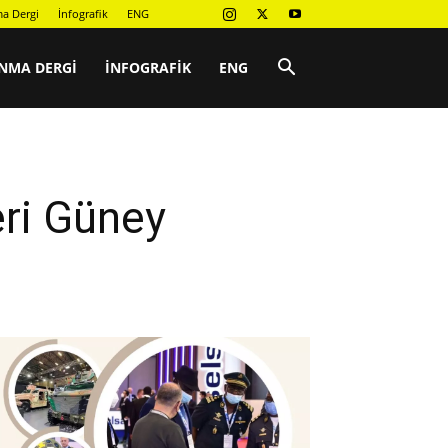
a Dergi
İnfografik
ENG
NMA DERGI
İNFOGRAFIK
ENG
eri Güney