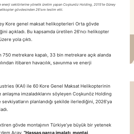
e enerji sektörlerine yönelik üretim yapan Coşkunöz Holding, 2015'te Güney
likopter gövdesinden 26'sını teslim etti.
 Kore genel maksat helikopterleri Orta gövde
ğini açıkladı. Bu kapsamda üretilen 26’ncı helikopter
zere yola çıktı.
n 750 metrekare kapalı, 33 bin metrekare açık alanda
lından itibaren havacılık, savunma ve enerji
tries (KAI) ile 60 Kore Genel Maksat Helikopterinin
te anlaşma imzaladıklarını söyleyen Coşkunöz Holding
evkiyatların planlandığı şekilde ilerlediğini, 2026’ya
adı.
ktiren gövde montajının Türkiye’ye büyük bir yetenek
Erdem Acay,
“Hassas parça imalatı, montaj,