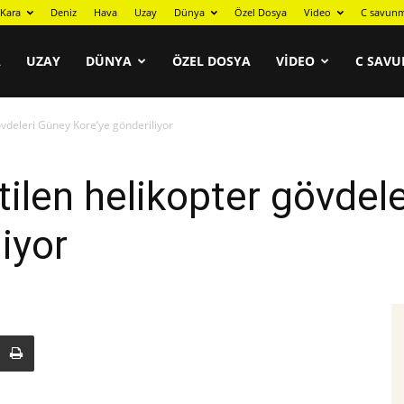
Kara
Deniz
Hava
Uzay
Dünya
Özel Dosya
Video
C savunm
A
UZAY
DÜNYA
ÖZEL DOSYA
VIDEO
C SAVU
övdeleri Güney Kore’ye gönderiliyor
tilen helikopter gövdel
iyor