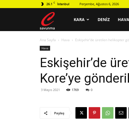
C
26.1
Perşembe, Ağustos 6, 2026
İstanbul
C
KARA
DENIZ
HAV
Ana Sayfa
Hava
Eskişehir’de üretilen helikopter g
savunma
Hava
Eskişehir’de üre
Kore’ye gönderil
3 Mayıs 2021
1769
0
Paylaş