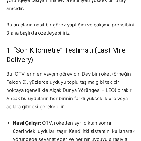
yörüngeye taşıyan, manevra kabiliyeti yüksek bir uzay
aracıdır.
Bu araçların nasıl bir görev yaptığını ve çalışma prensibini
3 ana başlıkta özetleyebiliriz:
1. “Son Kilometre” Teslimatı (Last Mile
Delivery)
Bu, OTV’lerin en yaygın görevidir. Dev bir roket (örneğin
Falcon 9), yüzlerce uyduyu toplu taşıma gibi tek bir
noktaya (genellikle Alçak Dünya Yörüngesi – LEO) bırakır.
Ancak bu uyduların her birinin farklı yüksekliklere veya
açılara gitmesi gerekebilir.
Nasıl Çalışır:
OTV, roketten ayrıldıktan sonra
üzerindeki uyduları taşır. Kendi itki sistemini kullanarak
yörüngede seyahat eder ve her bir uyduyu sırasıyla