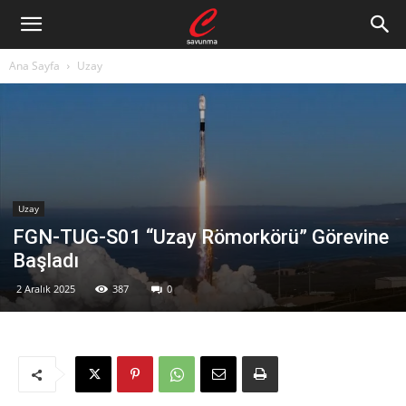
Ana Sayfa
Uzay
Uzay
FGN-TUG-S01 “Uzay Römorkörü” Görevine
Başladı
2 Aralık 2025
387
0