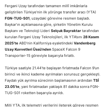
Fergani Uzay tarafından tamamen millî imkânlarla
geliştirilen Türkiye’nin ilk yörünge transfer aracı (YTA)
FGN-TUG-S01
, uzaydaki görevine resmen başladı.
Baykar’ın açıklamasına göre, şirketin Yönetim Kurulu
Başkanı ve Teknoloji Lideri
Selçuk Bayraktar
tarafından
kurulan Fergani Uzay Teknolojileri, ilk YTA’sını
28 Kasım
2025’te
ABD’nin Kaliforniya eyaletindeki
Vandenberg
Uzay Kuvvetleri Üssü’nden
SpaceX Falcon 9
Transporter-15 göreviyle başarıyla fırlattı.
Türkiye saatiyle 21.44’te başlayan fırlatmada Falcon 9’un
birinci ve ikinci kademe ayrılmaları sorunsuz gerçekleşti.
Faydalı yük ayrılma sürecinin başlamasının ardından
TSİ
23.05’te
, yani fırlatmadan yaklaşık 81 dakika sonra FGN-
TUG-S01 roketten başarıyla ayrıldı.
Milli YTA, ilk telemetri verilerini ileterek göreve resmen