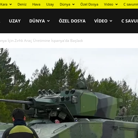
Kara
Deniz
Hava
Uzay
Dünya
Özel Dosya
Video
C savunm
A
UZAY
DÜNYA
ÖZEL DOSYA
VIDEO
C SAVU
ya İçin Zırhlı Araç Üretimine İspanya’da Başladı