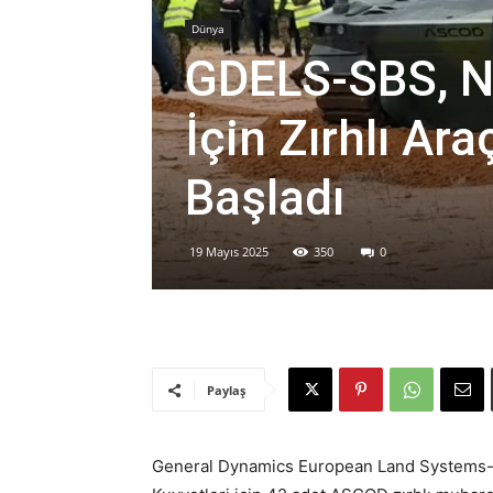
Dünya
GDELS-SBS, N
İçin Zırhlı Ar
Başladı
19 Mayıs 2025
350
0
Paylaş
General Dynamics European Land Systems-S