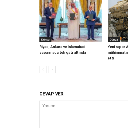
Dünya
Dünya
Riyad, Ankara ve İslamabad
Yeni rapor 
savunmada tek çatı altında
mühimmatınd
etti
CEVAP VER