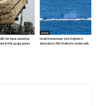
Dünya
ABD’nin hava savunma
İsrail Donanması son Dolphin II
a kritik açığa işaret
denizaltısı INS Drakon’u teslim aldı