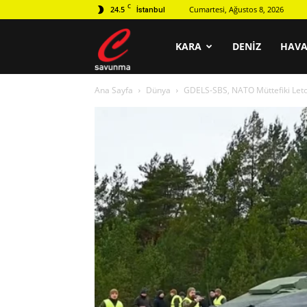
C
24.5
Cumartesi, Ağustos 8, 2026
İstanbul
C
KARA
DENIZ
HAV
Ana Sayfa
Dünya
GDELS-SBS, NATO Müttefiki Leton
savunma