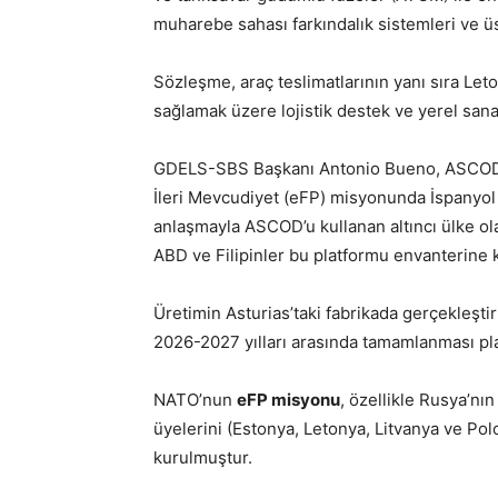
muharebe sahası farkındalık sistemleri ve üs
Sözleşme, araç teslimatlarının yanı sıra 
sağlamak üzere lojistik destek ve yerel sanayi 
GDELS-SBS Başkanı Antonio Bueno, ASCOD’u
İleri Mevcudiyet (eFP) misyonunda İspanyol Pi
anlaşmayla ASCOD’u kullanan altıncı ülke ola
ABD ve Filipinler bu platformu envanterine k
Üretimin Asturias’taki fabrikada gerçekleşti
2026-2027 yılları arasında tamamlanması pla
NATO’nun
eFP misyonu
, özellikle Rusya’nı
üyelerini (Estonya, Letonya, Litvanya ve Pol
kurulmuştur.