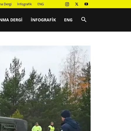
a Dergi
İnfografik
ENG
NMA DERGI
İNFOGRAFIK
ENG