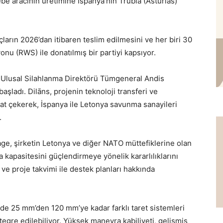
be aracının üretimine İspanya’nın Trubia (Asturias)
arın 2026’dan itibaren teslim edilmesini ve her biri 30
nu (RWS) ile donatılmış bir partiyi kapsıyor.
a Ulusal Silahlanma Direktörü Tümgeneral Andis
başladı. Dilāns, projenin teknoloji transferi ve
kat çekerek, İspanya ile Letonya savunma sanayileri
.
e, şirketin Letonya ve diğer NATO müttefiklerine olan
a kapasitesini güçlendirmeye yönelik kararlılıklarını
i ve proje takvimi ile destek planları hakkında
e 25 mm’den 120 mm’ye kadar farklı taret sistemleri
egre edilebiliyor. Yüksek manevra kabiliyeti, gelişmiş