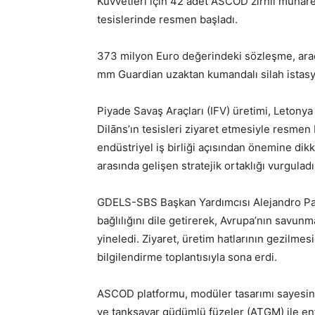
Kuvvetleri için 42 adet ASCOD zırhlı muhare
tesislerinde resmen başladı.
373 milyon Euro değerindeki sözleşme, araçl
mm Guardian uzaktan kumandalı silah istasyo
Piyade Savaş Araçları (IFV) üretimi, Letony
Dilāns’ın tesisleri ziyaret etmesiyle resmen 
endüstriyel iş birliği açısından önemine dik
arasında gelişen stratejik ortaklığı vurguladı
GDELS-SBS Başkan Yardımcısı Alejandro Pag
bağlılığını dile getirerek, Avrupa’nın savunm
yineledi. Ziyaret, üretim hatlarının gezilmes
bilgilendirme toplantısıyla sona erdi.
ASCOD platformu, modüler tasarımı sayesind
ve tanksavar güdümlü füzeler (ATGM) ile ent