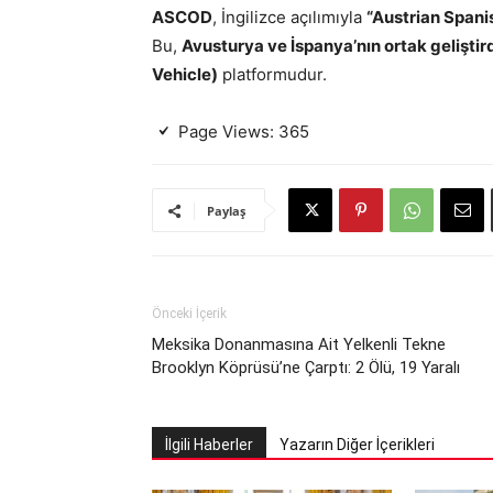
ASCOD
, İngilizce açılımıyla
“Austrian Span
Bu,
Avusturya ve İspanya’nın ortak geliştir
Vehicle)
platformudur.
Page Views:
365
Paylaş
Önceki İçerik
Meksika Donanmasına Ait Yelkenli Tekne
Brooklyn Köprüsü’ne Çarptı: 2 Ölü, 19 Yaralı
İlgili Haberler
Yazarın Diğer İçerikleri