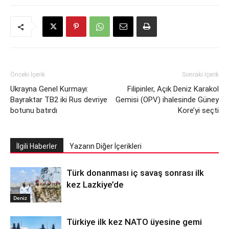
Önceki İçerik
Sonraki İçerik
Ukrayna Genel Kurmayı:
Filipinler, Açık Deniz Karakol
Bayraktar TB2 iki Rus devriye
Gemisi (OPV) ihalesinde Güney
botunu batırdı
Kore’yi seçti
İlgili Haberler
Yazarın Diğer İçerikleri
Türk donanması iç savaş sonrası ilk
kez Lazkiye’de
Deniz
Türkiye ilk kez NATO üyesine gemi