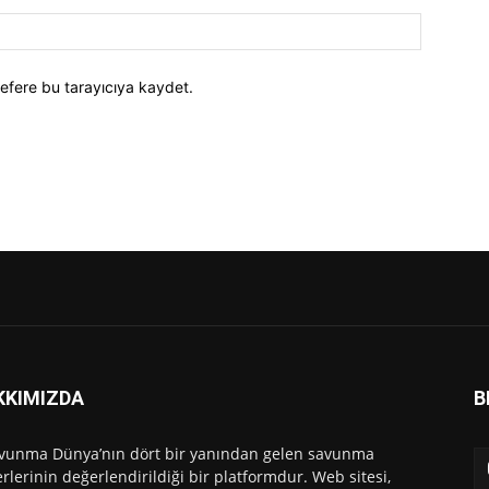
efere bu tarayıcıya kaydet.
KKIMIZDA
B
vunma Dünya’nın dört bir yanından gelen savunma
rlerinin değerlendirildiği bir platformdur. Web sitesi,