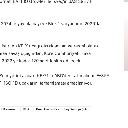
ornet, EA-18G Growler ile İsveç’in JAS 39E / F
 2024’te yayınlamayı ve Blok 1 varyantının 2026’da
liştirilen KF-X uçağı olarak anılan ve resmi olarak
mae savaş uçağından, Kore Cumhuriyeti Hava
 2032’ye kadar 120 adet teslim edilecek.
’nin yerini alacak, KF-21’in ABD’den satın alınan F-35A
 F-16C / D uçaklarını tamamlaması amaçlanıyor.
21 Boramae
KF-X
Kore Havacılık ve Uzay Sanayii (KAI)