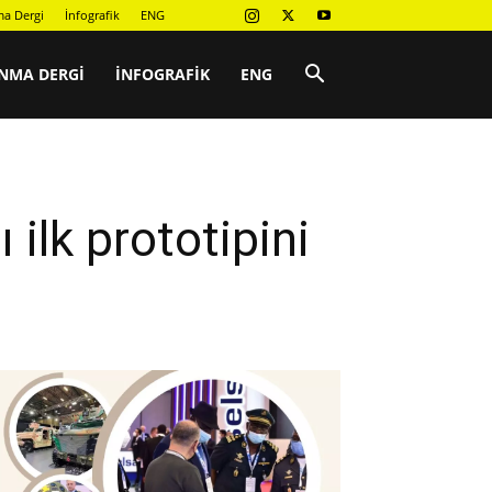
a Dergi
İnfografik
ENG
NMA DERGI
İNFOGRAFIK
ENG
ilk prototipini