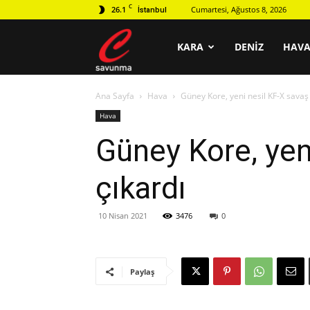
C
26.1
Cumartesi, Ağustos 8, 2026
İstanbul
C
KARA
DENIZ
HAV
Ana Sayfa
Hava
Güney Kore, yeni nesil KF-X savaş u
savunma
Hava
Güney Kore, yeni
çıkardı
10 Nisan 2021
3476
0
Paylaş