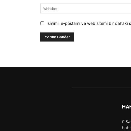
Ismimi, e-postamı ve web sitemi bir dahaki s
HA
C Sa
habe