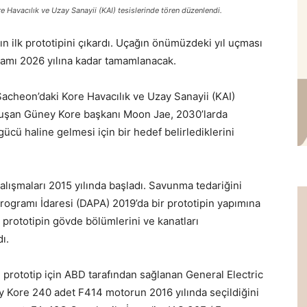
 Havacılık ve Uzay Sanayii (KAI) tesislerinde tören düzenlendi.
n ilk prototipini çıkardı. Uçağın önümüzdeki yıl uçması
gramı 2026 yılına kadar tamamlanacak.
Sacheon’daki Kore Havacılık ve Uzay Sanayii (KAI)
nuşan Güney Kore başkanı Moon Jae, 2030’larda
ücü haline gelmesi için bir hedef belirlediklerini
alışmaları 2015 yılında başladı. Savunma tedariğini
gramı İdaresi (DAPA) 2019’da bir prototipin yapımına
 prototipin gövde bölümlerini ve kanatları
ı.
klu prototip için ABD tarafından sağlanan General Electric
 Kore 240 adet F414 motorun 2016 yılında seçildiğini