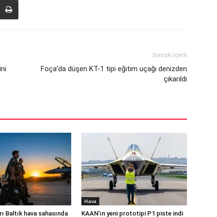
Sonraki İçerik
ini
Foça’da düşen KT-1 tipi eğitim uçağı denizden
çıkarıldı
Hava
rı Baltık hava sahasında
KAAN’ın yeni prototipi P1 piste indi