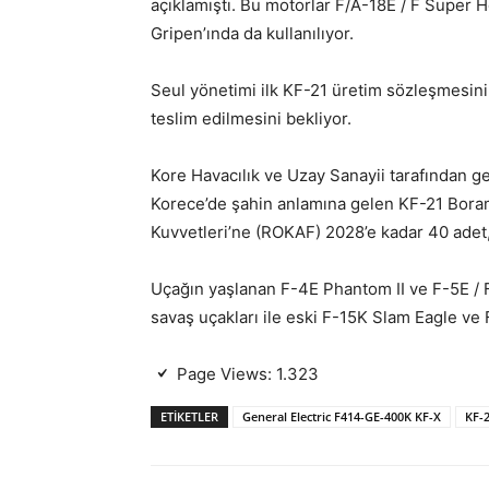
açıklamıştı. Bu motorlar F/A-18E / F Super H
Gripen’ında da kullanılıyor.
Seul yönetimi ilk KF-21 üretim sözleşmesini
teslim edilmesini bekliyor.
Kore Havacılık ve Uzay Sanayii tarafından ge
Korece’de şahin anlamına gelen KF-21 Bora
Kuvvetleri’ne (ROKAF) 2028’e kadar 40 adet,
Uçağın yaşlanan F-4E Phantom II ve F-5E / F
savaş uçakları ile eski F-15K Slam Eagle ve
Page Views:
1.323
ETIKETLER
General Electric F414-GE-400K KF-X
KF-