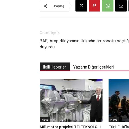
Paylaş
Önceki İçerik
BAE, Arap dünyasının ilk kadın astronotu seçtiğ
duyurdu
İlgili Haberler
Yazarın Diğer İçerikleri
Hava
Hava
Milli motor projeleri TEI TEKNOLOJİ
Türk F-16’la