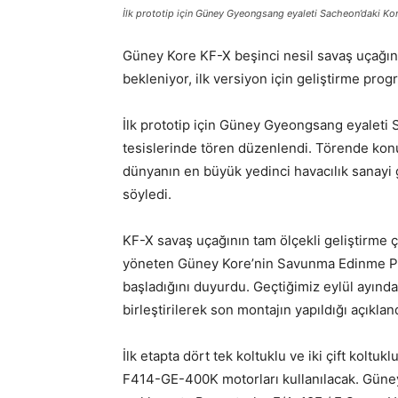
İlk prototip için Güney Gyeongsang eyaleti Sacheon’daki Kore
Güney Kore KF-X beşinci nesil savaş uçağını
bekleniyor, ilk versiyon için geliştirme pro
İlk prototip için Güney Gyeongsang eyaleti 
tesislerinde tören düzenlendi. Törende ko
dünyanın en büyük yedinci havacılık sanayi g
söyledi.
KF-X savaş uçağının tam ölçekli geliştirme ç
yöneten Güney Kore’nin Savunma Edinme Pro
başladığını duyurdu. Geçtiğimiz eylül ayında
birleştirilerek son montajın yapıldığı açıkland
İlk etapta dört tek koltuklu ve iki çift koltu
F414-GE-400K motorları kullanılacak. Güney