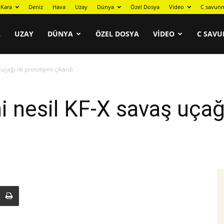
Kara
Deniz
Hava
Uzay
Dünya
Özel Dosya
Video
C savunm
A
UZAY
DÜNYA
ÖZEL DOSYA
VIDEO
C SAVU
çağı ilk prototipini çıkardı
 nesil KF-X savaş uçağı 