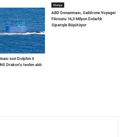
Dünya
ABD Donanması, Saildrone Voyager
Filosunu 16,3 Milyon Dolarlık
Siparişle Büyütüyor
ması son Dolphin II
INS Drakon’u teslim aldı