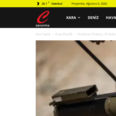
C
26.1
Perşembe, Ağustos 6, 2026
İstanbul
C
KARA
DENIZ
HAV
Ana Sayfa
Asya-Pasifik
Hindistan Ordusu, 25 Robo
savunma