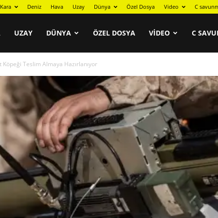
Kara
Deniz
Hava
Uzay
Dünya
Özel Dosya
Video
C savunm
A
UZAY
DÜNYA
ÖZEL DOSYA
VIDEO
C SAVU
t Köpeği Teslim Almaya Hazırlanıyor