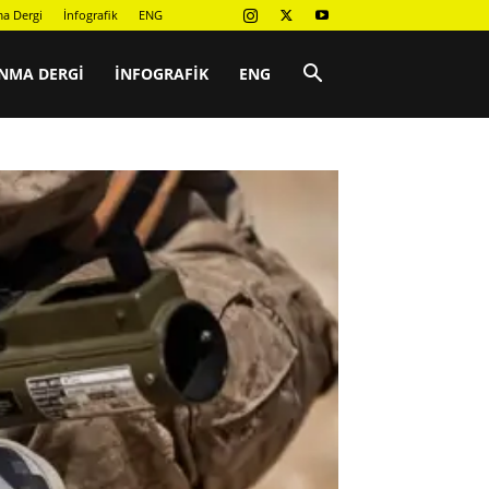
a Dergi
İnfografik
ENG
NMA DERGI
İNFOGRAFIK
ENG