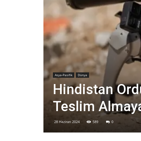
Asya-Pasifik
Dünya
Hindistan Ord
Teslim Almaya
28 Haziran 2024
589
0