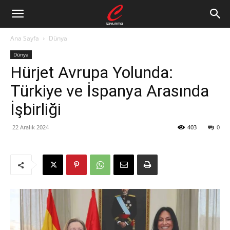
Ana Sayfa
Dünya
Dünya
Hürjet Avrupa Yolunda:
Türkiye ve İspanya Arasında
İşbirliği
22 Aralık 2024
403
0