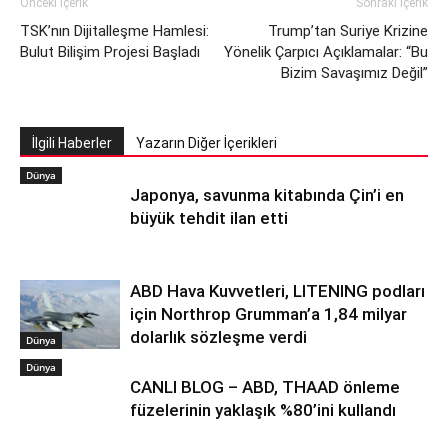
Önceki İçerik
Sonraki İçerik
TSK’nın Dijitalleşme Hamlesi:
Trump’tan Suriye Krizine
Bulut Bilişim Projesi Başladı
Yönelik Çarpıcı Açıklamalar: “Bu
Bizim Savaşımız Değil”
İlgili Haberler
Yazarın Diğer İçerikleri
Dünya
Japonya, savunma kitabında Çin’i en
büyük tehdit ilan etti
ABD Hava Kuvvetleri, LITENING podları
için Northrop Grumman’a 1,84 milyar
dolarlık sözleşme verdi
Dünya
Dünya
CANLI BLOG – ABD, THAAD önleme
füzelerinin yaklaşık %80’ini kullandı