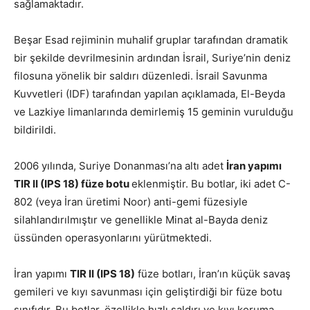
sağlamaktadır.
Beşar Esad rejiminin muhalif gruplar tarafından dramatik
bir şekilde devrilmesinin ardından İsrail, Suriye’nin deniz
filosuna yönelik bir saldırı düzenledi. İsrail Savunma
Kuvvetleri (IDF) tarafından yapılan açıklamada, El-Beyda
ve Lazkiye limanlarında demirlemiş 15 geminin vurulduğu
bildirildi.
2006 yılında, Suriye Donanması’na altı adet
İran yapımı
TIR II (IPS 18) füze botu
eklenmiştir. Bu botlar, iki adet C-
802 (veya İran üretimi Noor) anti-gemi füzesiyle
silahlandırılmıştır ve genellikle Minat al-Bayda deniz
üssünden operasyonlarını yürütmektedi.
İran yapımı
TIR II (IPS 18)
füze botları, İran’ın küçük savaş
gemileri ve kıyı savunması için geliştirdiği bir füze botu
sınıfıdır. Bu botlar, özellikle hızlı saldırı ve kıyı koruma