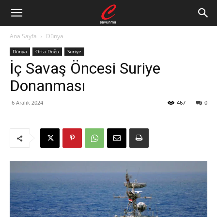
Ana Sayfa
Dünya
Dünya
Orta Doğu
Suriye
İç Savaş Öncesi Suriye
Donanması
6 Aralık 2024
467
0