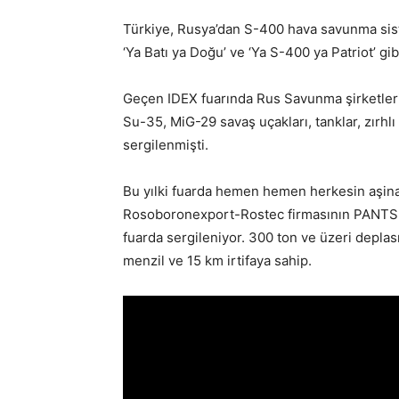
Türkiye, Rusya’dan S-400 hava savunma sist
‘Ya Batı ya Doğu’ ve ‘Ya S-400 ya Patriot’ g
Geçen IDEX fuarında Rus Savunma şirketleri
Su-35, MiG-29 savaş uçakları, tanklar, zırhlı
sergilenmişti.
Bu yılki fuarda hemen hemen herkesin aşina o
Rosoboronexport-Rostec firmasının PANTS
fuarda sergileniyor. 300 ton ve üzeri depla
menzil ve 15 km irtifaya sahip.