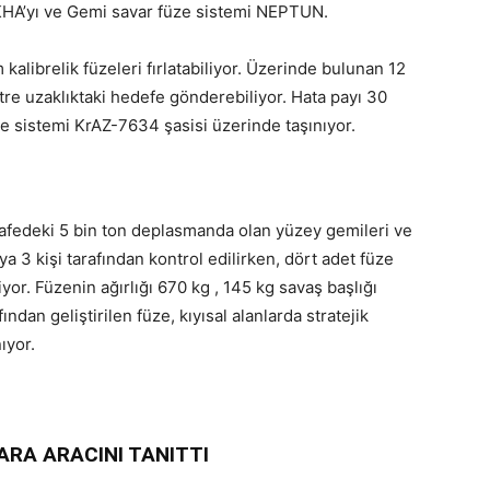
LKHA’yı ve Gemi savar füze sistemi NEPTUN.
alibrelik füzeleri fırlatabiliyor. Üzerinde bulunan 12
tre uzaklıktaki hedefe gönderebiliyor. Hata payı 30
ze sistemi KrAZ-7634 şasisi üzerinde taşınıyor.
fedeki 5 bin ton deplasmanda olan yüzey gemileri ve
ya 3 kişi tarafından kontrol edilirken, dört adet füze
yor. Füzenin ağırlığı 670 kg , 145 kg savaş başlığı
dan geliştirilen füze, kıyısal alanlarda stratejik
ıyor.
RA ARACINI TANITTI