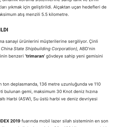
rı yıkmak için geliştirildi. Alçaktan uçan hedefleri de
ksimum atış menzili 5.5 kilometre.
ILDI
ma sanayi ürünlerini müşterilerine sergiliyor. Çinli
 China State Shipbuilding Corporation),
ABD’nin
inin benzeri
‘trimaran’
gövdeye sahip yeni gemisini
in ton deplasmanda, 136 metre uzunluğunda ve 110
jeti bulunan gemi, maksimum 30 Knot deniz hızına
tı Harbi (ASW), Su üstü harbi ve deniz devriyesi
IDEX 2019
fuarında mobil lazer silah sisteminin en son