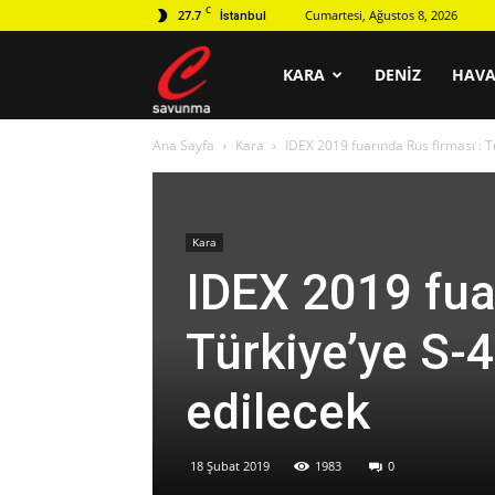
C
27.7
Cumartesi, Ağustos 8, 2026
İstanbul
C
KARA
DENIZ
HAV
Ana Sayfa
Kara
IDEX 2019 fuarında Rus firması : Tü
savunma
Kara
IDEX 2019 fua
Türkiye’ye S-4
edilecek
18 Şubat 2019
1983
0