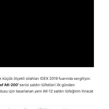
 küçük ölçekli silahları IDEX 2019 fuarında sergiliyor.
kof AK-200′
serisi saldırı tüfekleri ilk günden
usu için tasarlanan yeni AK-12 saldırı tüfeğinin ihracat