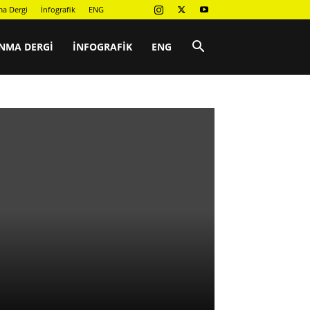
a Dergi
İnfografik
ENG
NMA DERGI
İNFOGRAFIK
ENG