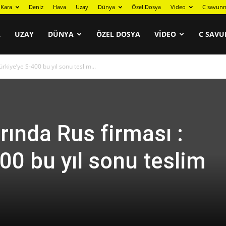
Kara
Deniz
Hava
Uzay
Dünya
Özel Dosya
Video
C savunm
A
UZAY
DÜNYA
ÖZEL DOSYA
VIDEO
C SAVU
rkiye’ye S-400 bu yıl sonu teslim...
rında Rus firması :
00 bu yıl sonu teslim