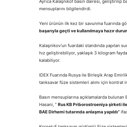
Ayrıca Kalaşnikof basın dairesi, geliştirilip
mensuplarını bilgilendirdi.
Yeni ürünün ilk kez bir savunma fuarında gör
başarıyla geçti ve kullanılmaya hazır dur
Kalaşnikov’un fuardaki standında yapılan su
hız geliştirebiliyor, yaklaşık 3 kilogram fay
kalabiliyor.
IDEX Fuarında Rusya ile Birleşik Arap Emirli
tanksavar füze sistemleri alımı için kontrat 
Basın mensuplarına açıklamalarda bulunan 
Hasani, ”
Rus KB Priborostroeniya şirketi ile 
BAE Dirhemi tutarında anlaşma yapıldı”
ifa
Kornet-E tanksavar güdümlü füze sistemleri,