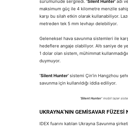
sürümünüde sergiledi.
‘Silent Hunter’
adı ve
maksimum güç ile 4 kilometre menzile sahip o
karşı bu silah etkin olarak kullanabiliyor. 
metreden tek 5 mm levhayı delebiliyor.
Geleneksel hava savunma sistemleri ile karş
hedeflere angaje olabiliyor. Altı saniye de y
1 dolar olan sistem, mühimmat kullanmadı
duymuyor.
‘Silent Hunter’
sistemi Çin’in Hangzhou şehr
savunma için kullanıldığı iddia ediliyor.
‘Silent Hunter’
mobil lazer sist
UKRAYNA’NIN GEMİSAVAR FÜZESİ N
IDEX fuarını katılan Ukrayna Savunma şirketi