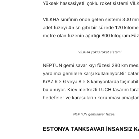
Yüksek hassasiyetli çoklu roket sistemi Vİ
VİLKHA sınıfının önde gelen sistemi 300 mm k
adet füzeyi 45 sn gibi bir sürede 120 kilome
metre olan füzenin ağırlığı 800 kilogram.Fü
VİLKHA çoklu roket sistemi
NEPTUN gemi savar kıyı füzesi 280 km mesa
yardımcı gemilere karşı kullanılıyor.Bir batar
KrAZ 6 × 6 veya 8 x 8 kamyonlarda taşınabili
bulunuyor. Kiev merkezli LUCH tasarım tarafın
hedefeler ve karasuların korunması amaçlan
NEPTUN gemisavar füzesi
ESTONYA TANKSAVAR İNSANSIZ KA