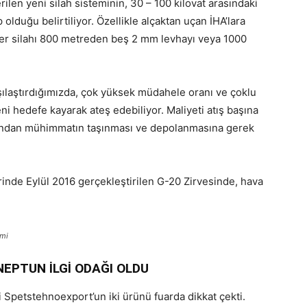
rilen yeni silah sisteminin, 30 – 100 kilovat arasındaki
lduğu belirtiliyor. Özellikle alçaktan uçan İHA’lara
Lazer silahı 800 metreden beş 2 mm levhayı veya 1000
ılaştırdığımızda, çok yüksek müdahele oranı ve çoklu
eni hedefe kayarak ateş edebiliyor. Maliyeti atış başına
ğından mühimmatın taşınması ve depolanmasına gerek
inde Eylül 2016 gerçekleştirilen G-20 Zirvesinde, hava
emi
EPTUN İLGİ ODAĞI OLDU
 Spetstehnoexport’un iki ürünü fuarda dikkat çekti.