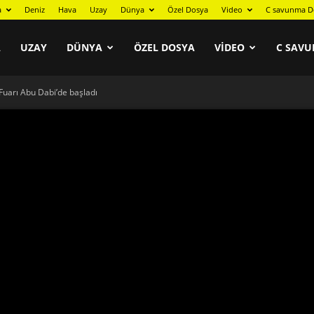
a
Deniz
Hava
Uzay
Dünya
Özel Dosya
Video
C savunma D
A
UZAY
DÜNYA
ÖZEL DOSYA
VIDEO
C SAVU
Fuarı Abu Dabi’de başladı