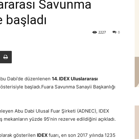
lararası Savunma
e başladı
2227
0
i Abu Dabi’de düzenlenen
14. IDEX Uluslararası
gösterisiyle başladı.Fuara Savunma Sanayii Başkanlığı
nleyen Abu Dabi Ulusal Fuar Şirketi (ADNEC), IDEX
 mekanların yüzde 95’nin rezerve edildiğini açıkladı.
olarak gösterilen
IDEX
fuarı
,
en son 2017 yılında 1235