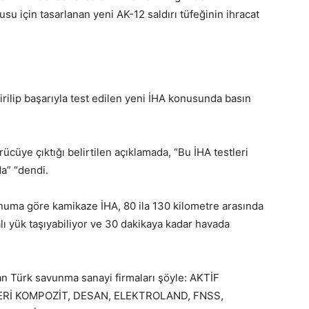
su için tasarlanan yeni AK-12 saldırı tüfeğinin ihracat
irilip başarıyla test edilen yeni İHA konusunda basın
ücüye çıktığı belirtilen açıklamada, “Bu İHA testleri
a” “dendi.
numa göre kamikaze İHA, 80 ila 130 kilometre arasında
dalı yük taşıyabiliyor ve 30 dakikaya kadar havada
an Türk savunma sanayi firmaları şöyle: AKTİF
ERİ KOMPOZİT, DESAN, ELEKTROLAND, FNSS,