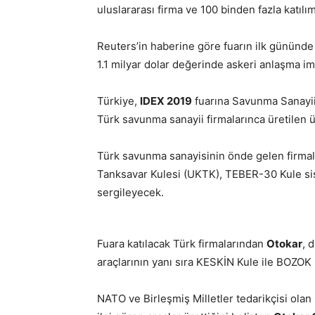
uluslararası firma ve 100 binden fazla katılı
Reuters’in haberine göre fuarın ilk gününde Bi
1.1 milyar dolar değerinde askeri anlaşma imza
Türkiye,
IDEX 2019
fuarına Savunma Sanayii B
Türk savunma sanayii firmalarınca üretilen ü
Türk savunma sanayisinin önde gelen firma
Tanksavar Kulesi (UKTK), TEBER-30 Kule sis
sergileyecek.
Fuara katılacak Türk firmalarından
Otokar
, 
araçlarının yanı sıra KESKİN Kule ile BOZOK K
NATO ve Birleşmiş Milletler tedarikçisi olan 