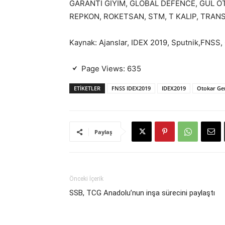
GARANTİ GİYİM, GLOBAL DEFENCE, GÜL O
REPKON, ROKETSAN, STM, T KALIP, TRAN
Kaynak: Ajanslar, IDEX 2019, Sputnik,FNSS
Page Views:
635
ETIKETLER
FNSS IDEX2019
IDEX2019
Otokar Ge
Paylaş
Önceki İçerik
SSB, TCG Anadolu’nun inşa sürecini paylaştı