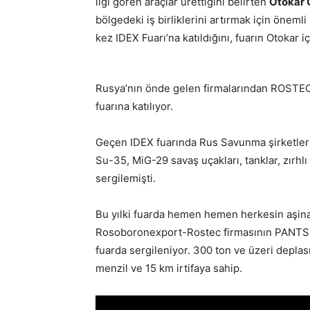
ilgi gören araçlar ürettiğini belirten
Otokar 
bölgedeki iş birliklerini artırmak için öneml
kez IDEX Fuarı’na katıldığını, fuarın Otokar 
Rusya’nın önde gelen firmalarından ROSTEC
fuarına katılıyor.
Geçen IDEX fuarında Rus Savunma şirketleri
Su-35, MiG-29 savaş uçakları, tanklar, zırhlı
sergilemişti.
Bu yılki fuarda hemen hemen herkesin aşina o
Rosoboronexport-Rostec firmasının PANTS
fuarda sergileniyor. 300 ton ve üzeri depla
menzil ve 15 km irtifaya sahip.