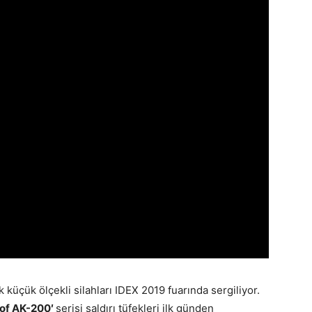
 küçük ölçekli silahları IDEX 2019 fuarında sergiliyor.
kof AK-200′
serisi saldırı tüfekleri ilk günden