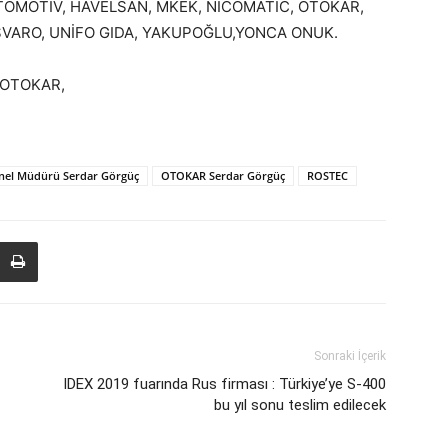
TOMOTİV, HAVELSAN, MKEK, NICOMATIC, OTOKAR,
SVARO, UNİFO GIDA, YAKUPOĞLU,YONCA ONUK.
, OTOKAR,
nel Müdürü Serdar Görgüç
OTOKAR Serdar Görgüç
ROSTEC
Sonraki İçerik
IDEX 2019 fuarında Rus firması : Türkiye’ye S-400
bu yıl sonu teslim edilecek