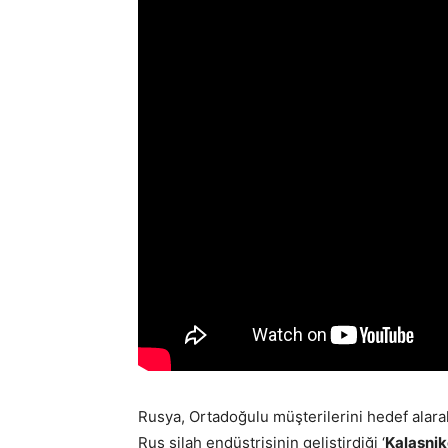
Rusya, Ortadoğulu müşterilerini hedef alarak
Rus silah endüstrisinin geliştirdiği ‘
Kalaşni