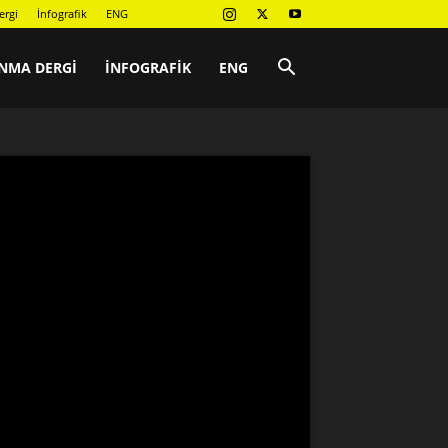
ergi
İnfografik
ENG
NMA DERGI
İNFOGRAFIK
ENG