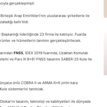
mcıyla gerçekleşmişti.
rleşik Arap Emirlikleri’nin uluslararası şirketlerle ile
ladığı belirtildi.
aşkanlığı liderliğinde 23 firma ile katılıyor. Fuarda
rünler ve hizmetlerin tanıtımı gerçekleştirilecek.
larından
FNSS
, IDEX 2019 fuarında, Uzaktan Komutalı
temi ve Pars III 8×8’i FNSS tasarımı SABER-25 Kule ile
dünyaca ünlü COBRA II ve ARMA 6×6 zırhlı kara
ule sistemlerini tanıtıcak.
Otokar’ın tasarım, teknoloji ve kabiliyetleri ile dünyada