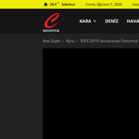
C
28.4
Cuma, Ağustos 7, 2026
Kar
İstanbul
C
KARA
DENIZ
HAV
Ana Sayfa
Kara
‘IDEX 2019’ uluslararası Savunma 
savunma