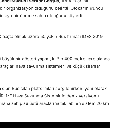
Genel Müdürü Serdar Görgüç,
IDEX Fuarı’nın
i bir organizasyon olduğunu belirtti. Otokar’ın 9’uncu
için ayrı bir öneme sahip olduğunu söyledi.
 başta olmak üzere 50 yakın Rus firması IDEX 2019
 büyük bir gösteri yapmıştı. Bin 400 metre kare alanda
 araçlar, hava savunma sistemleri ve küçük silahları
lan Rus silah platformları sergilenirken, yeni olarak
İR-ME Hava Savunma Sisteminin deniz versiyonu
smana sahip su üstü araçlarına takılabilen sistem 20 km