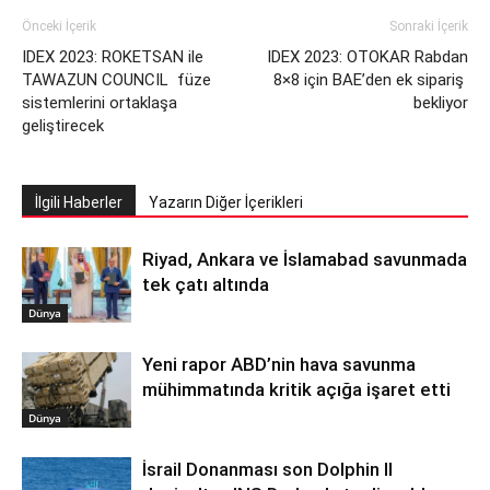
Önceki İçerik
Sonraki İçerik
IDEX 2023: ROKETSAN ile
IDEX 2023: OTOKAR Rabdan
TAWAZUN COUNCIL füze
8×8 için BAE’den ek sipariş
sistemlerini ortaklaşa
bekliyor
geliştirecek
İlgili Haberler
Yazarın Diğer İçerikleri
Riyad, Ankara ve İslamabad savunmada
tek çatı altında
Dünya
Yeni rapor ABD’nin hava savunma
mühimmatında kritik açığa işaret etti
Dünya
İsrail Donanması son Dolphin II