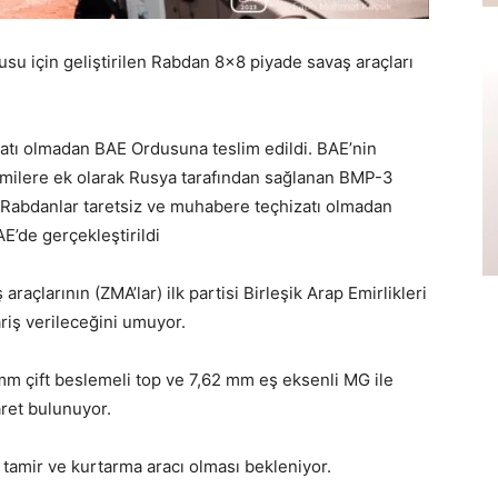
su için geliştirilen Rabdan 8×8 piyade savaş araçları
zatı olmadan BAE Ordusuna teslim edildi. BAE’nin
rmilere ek olarak Rusya tarafından sağlanan BMP-3
dı. Rabdanlar taretsiz ve muhabere teçhizatı olmadan
E’de gerçekleştirildi
larının (ZMA’lar) ilk partisi Birleşik Arap Emirlikleri
riş verileceğini umuyor.
 çift beslemeli top ve 7,62 mm eş eksenli MG ile
ret bulunuyor.
 tamir ve kurtarma aracı olması bekleniyor.