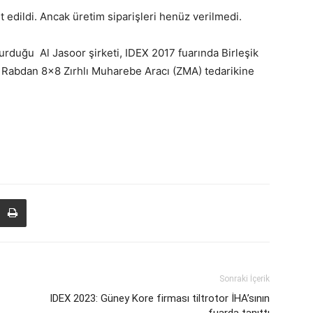
t edildi. Ancak üretim siparişleri henüz verilmedi.
rduğu Al Jasoor şirketi, IDEX 2017 fuarında Birleşik
ık Rabdan 8×8 Zırhlı Muharebe Aracı (ZMA) tedarikine
Sonraki İçerik
IDEX 2023: Güney Kore firması tiltrotor İHA’sının