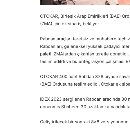
OTOKAR, Birleşik Arap Emirlikleri (BAE) Ordu
(ZMA) için ek sipariş bekliyor.
Rabdan araçları taretsiz ve muhabere teçhi
Rabdanları, geleneksel yüksek patlayıcı me
paletli ZMA’lardan çıkarılan taretle donatıl
teslim edildi ve bu entegrasyon çalışması BA
OTOKAR 400 adet Rabdan 8×8 piyade savaş araç
(BAE) Ordusuna teslim edildi. Otokar ek sipa
IDEX 2023 sergilenen Rabdan aracında 30 mm
donanmış Shaheen 30 uzaktan kumandalı ta
Geliştirilecek bir sonraki 8×8 versiyonunun