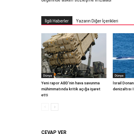
değerinde askeri sözleşme imzaladı
İlgili Haberler
Yazarın Diğer İçerikleri
Dünya
Dünya
Yeni rapor ABD’nin hava savunma
İsrail Donan
mühimmatında kritik açığa işaret
denizaltısı 
etti
CEVAP VER