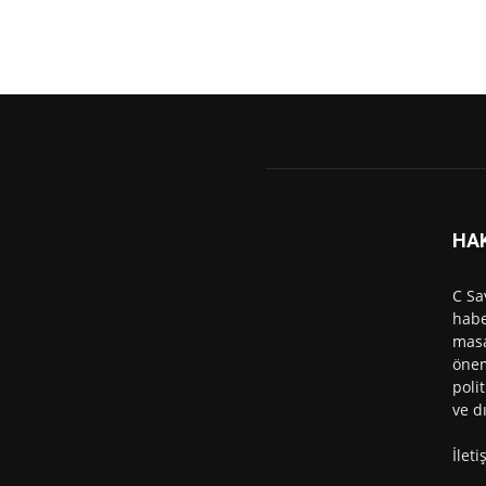
HA
C Sa
habe
masa
önem
polit
ve d
İlet