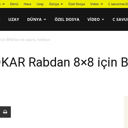
a
Deniz
Hava
Uzay
Dünya
Özel Dosya
Video
C savunma D
A
UZAY
DÜNYA
ÖZEL DOSYA
VIDEO
C SAVU
çin BAE’den ek sipariş bekliyor
KAR Rabdan 8×8 için B