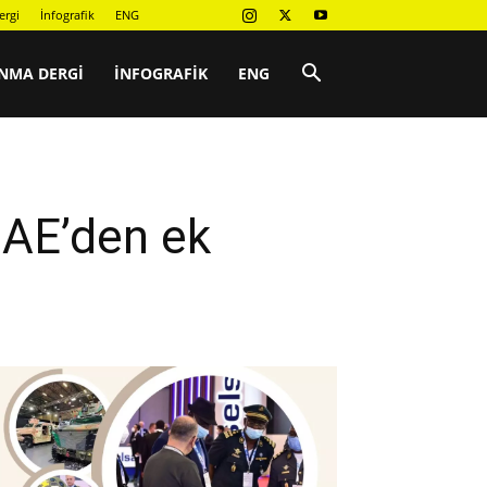
ergi
İnfografik
ENG
NMA DERGI
İNFOGRAFIK
ENG
AE’den ek