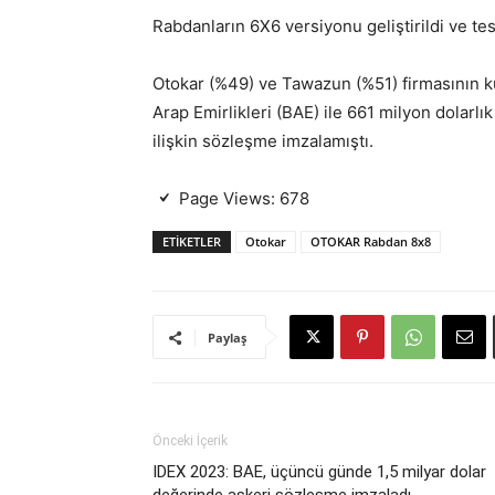
Rabdanların 6X6 versiyonu geliştirildi ve tes
Otokar (%49) ve Tawazun (%51) firmasının ku
Arap Emirlikleri (BAE) ile 661 milyon dolarl
ilişkin sözleşme imzalamıştı.
Page Views:
678
ETIKETLER
Otokar
OTOKAR Rabdan 8x8
Paylaş
Önceki İçerik
IDEX 2023: BAE, üçüncü günde 1,5 milyar dolar