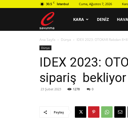
C
30.5
Cuma, Ağustos 7, 2026
Kar
İstanbul
C
KARA
DENIZ
HAV
Ana Sayfa
Dünya
IDEX 2023: OTOKAR Rabdan 8×8 i
savunma
Dünya
IDEX 2023: OTO
sipariş bekliyor
23 Şubat 2023
1278
0
Paylaş