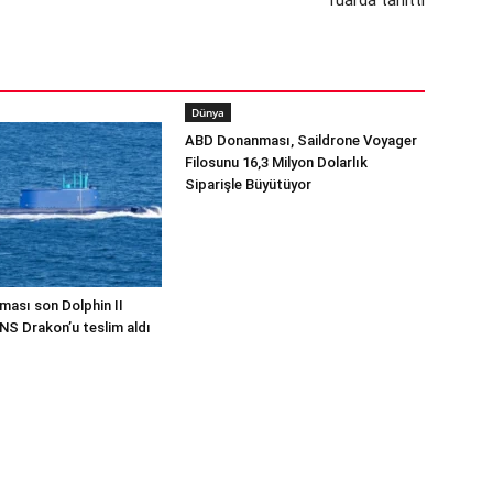
fuarda tanıttı
Dünya
ABD Donanması, Saildrone Voyager
Filosunu 16,3 Milyon Dolarlık
Siparişle Büyütüyor
ması son Dolphin II
INS Drakon’u teslim aldı