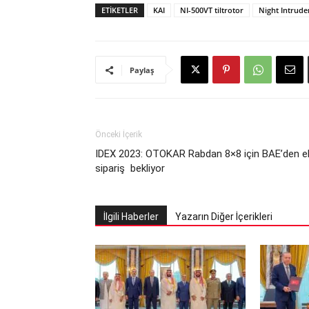
ETIKETLER
KAI
NI-500VT tiltrotor
Night Intrude
Paylaş
Önceki İçerik
IDEX 2023: OTOKAR Rabdan 8×8 için BAE’den e
sipariş bekliyor
İlgili Haberler
Yazarın Diğer İçerikleri