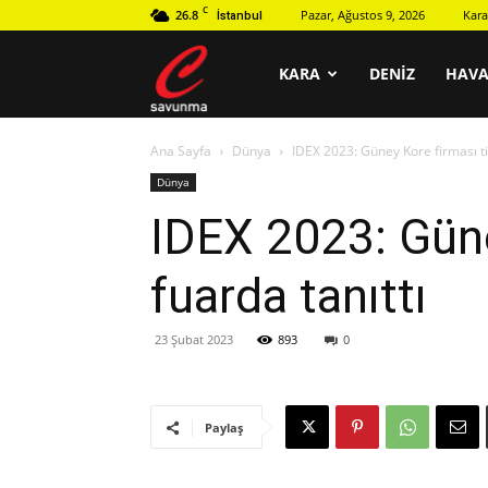
C
26.8
Pazar, Ağustos 9, 2026
Kara
İstanbul
C
KARA
DENIZ
HAV
Ana Sayfa
Dünya
IDEX 2023: Güney Kore firması til
savunma
Dünya
IDEX 2023: Güney
fuarda tanıttı
23 Şubat 2023
893
0
Paylaş