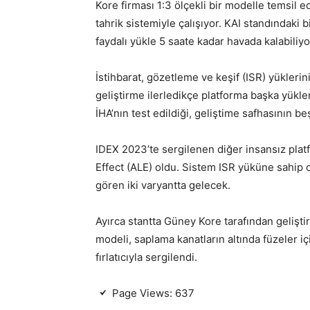
Kore firması 1:3 ölçekli bir modelle temsil ed
tahrik sistemiyle çalışıyor. KAI standındaki b
faydalı yükle 5 saate kadar havada kalabiliyo
İstihbarat, gözetleme ve keşif (ISR) yüklerini
geliştirme ilerledikçe platforma başka yüklerin
İHA’nın test edildiği, geliştime safhasının b
IDEX 2023’te sergilenen diğer insansız platf
Effect (ALE) oldu. Sistem ISR ​​yüküne sahi
gören iki varyantta gelecek.
Ayırca stantta Güney Kore tarafından geliştir
modeli, saplama kanatların altında füzeler iç
fırlatıcıyla sergilendi.
Page Views:
637