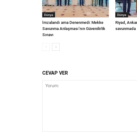
Dünya
Dünya
İmzalandı ama Denenmedi: Mekke
Riyad, Anka
Savunma Anlaşması’nın Güvenilirlik
savunmada t
Sınavı
CEVAP VER