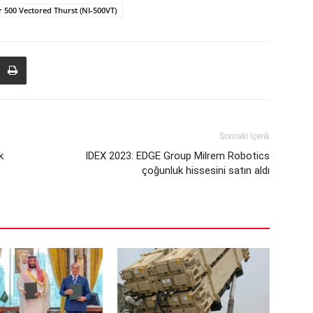
r 500 Vectored Thurst (NI-500VT)
Sonraki İçerik
k
IDEX 2023: EDGE Group Milrem Robotics
çoğunluk hissesini satın aldı