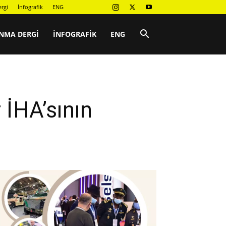
rgi
İnfografik
ENG
NMA DERGI
İNFOGRAFIK
ENG
 İHA’sının