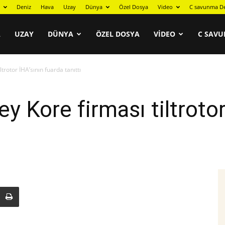
Deniz
Hava
Uzay
Dünya
Özel Dosya
Video
C savunma De
A
UZAY
DÜNYA
ÖZEL DOSYA
VIDEO
C SAVU
trotor İHA’sının fuarda tanıttı
 Kore firması tiltrotor