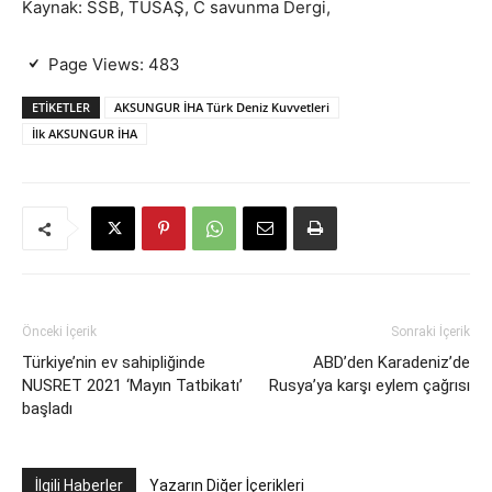
Kaynak: SSB, TUSAŞ, C savunma Dergi,
Page Views:
483
ETIKETLER
AKSUNGUR İHA Türk Deniz Kuvvetleri
İlk AKSUNGUR İHA
Önceki İçerik
Sonraki İçerik
Türkiye’nin ev sahipliğinde
ABD’den Karadeniz’de
NUSRET 2021 ‘Mayın Tatbikatı’
Rusya’ya karşı eylem çağrısı
başladı
İlgili Haberler
Yazarın Diğer İçerikleri