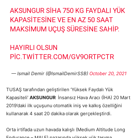
AKSUNGUR SİHA 750 KG FAYDALI YÜK
KAPASITESINE VE EN AZ 50 SAAT
MAKSIMUM UÇUŞ SÜRESINE SAHIP.
HAYIRLI OLSUN
PIC.TWITTER.COM/GV9ORTPCTR
— Ismail Demir (@IsmailDemirSSB)
October 20, 2021
TUSAŞ tarafından geliştirilen ‘Yüksek Faydalı Yük
Kapasiteli’
AKSUNGUR
İnsansız Hava Aracı (İHA) 20 Mart
2019’daki ilk uçuşunu
otomatik iniş ve kalkış özelliğini
kullanarak 4 saat 20 dakika
olarak gerçekleştirdi.
Orta irtifada uzun havada kalışlı (Medium Altitude Long
Endurance – MALE) pazarında yüksek yük taşıma