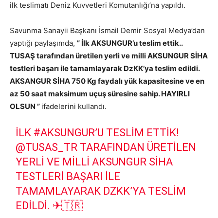
ilk teslimatı Deniz Kuvvetleri Komutanlığı’na yapıldı.
Savunma Sanayii Başkanı İsmail Demir Sosyal Medya’dan
yaptığı paylaşımda,
” İlk AKSUNGUR’u teslim ettik..
TUSAŞ tarafından üretilen yerli ve milli AKSUNGUR SİHA
testleri başarı ile tamamlayarak DzKK’ya teslim edildi.
AKSANGUR SİHA 750 Kg faydalı yük kapasitesine ve en
az 50 saat maksimum uçuş süresine sahip. HAYIRLI
OLSUN ”
ifadelerini kullandı.
İLK
#AKSUNGUR
’U TESLİM ETTİK!
@TUSAS_TR
TARAFINDAN ÜRETILEN
YERLI VE MILLI AKSUNGUR SİHA
TESTLERI BAŞARI ILE
TAMAMLAYARAK DZKK’YA TESLIM
EDILDI. ✈🇹🇷