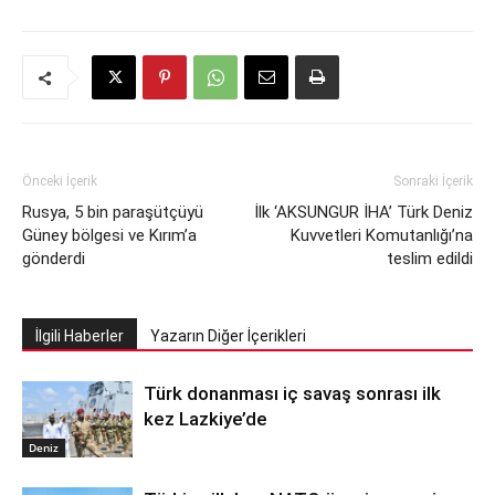
Önceki İçerik
Sonraki İçerik
Rusya, 5 bin paraşütçüyü
İlk ‘AKSUNGUR İHA’ Türk Deniz
Güney bölgesi ve Kırım’a
Kuvvetleri Komutanlığı’na
gönderdi
teslim edildi
İlgili Haberler
Yazarın Diğer İçerikleri
Türk donanması iç savaş sonrası ilk
kez Lazkiye’de
Deniz