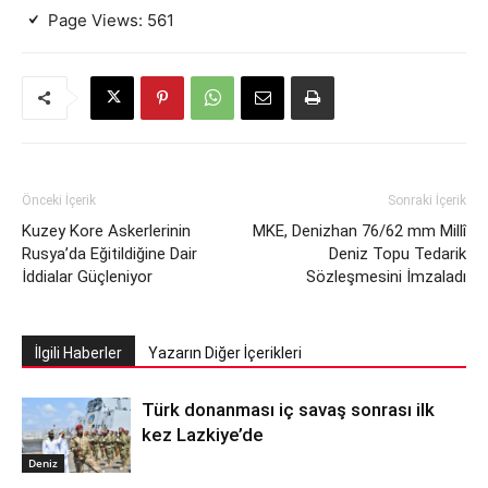
Page Views:
561
Önceki İçerik
Sonraki İçerik
Kuzey Kore Askerlerinin
MKE, Denizhan 76/62 mm Millî
Rusya’da Eğitildiğine Dair
Deniz Topu Tedarik
İddialar Güçleniyor
Sözleşmesini İmzaladı
İlgili Haberler
Yazarın Diğer İçerikleri
Türk donanması iç savaş sonrası ilk
kez Lazkiye’de
Deniz