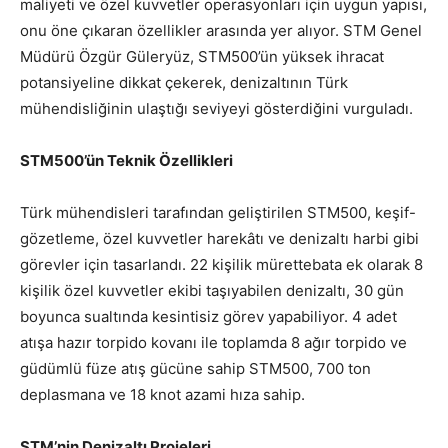
maliyeti ve özel kuvvetler operasyonları için uygun yapısı,
onu öne çıkaran özellikler arasında yer alıyor. STM Genel
Müdürü Özgür Güleryüz, STM500’ün yüksek ihracat
potansiyeline dikkat çekerek, denizaltının Türk
mühendisliğinin ulaştığı seviyeyi gösterdiğini vurguladı.
STM500’ün Teknik Özellikleri
Türk mühendisleri tarafından geliştirilen STM500, keşif-
gözetleme, özel kuvvetler harekâtı ve denizaltı harbi gibi
görevler için tasarlandı. 22 kişilik mürettebata ek olarak 8
kişilik özel kuvvetler ekibi taşıyabilen denizaltı, 30 gün
boyunca sualtında kesintisiz görev yapabiliyor. 4 adet
atışa hazır torpido kovanı ile toplamda 8 ağır torpido ve
güdümlü füze atış gücüne sahip STM500, 700 ton
deplasmana ve 18 knot azami hıza sahip.
STM’nin Denizaltı Projeleri