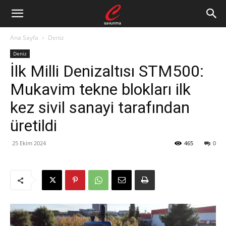
Ana Sayfa
Deniz
Deniz
İlk Milli Denizaltısı STM500:
Mukavim tekne blokları ilk
kez sivil sanayi tarafından
üretildi
25 Ekim 2024
465
0