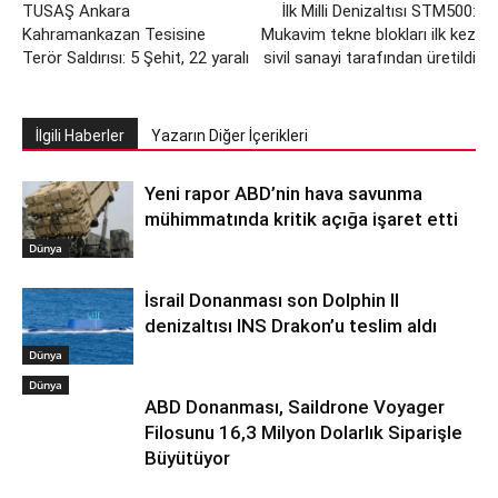
TUSAŞ Ankara
İlk Milli Denizaltısı STM500:
Kahramankazan Tesisine
Mukavim tekne blokları ilk kez
Terör Saldırısı: 5 Şehit, 22 yaralı
sivil sanayi tarafından üretildi
İlgili Haberler
Yazarın Diğer İçerikleri
Yeni rapor ABD’nin hava savunma
mühimmatında kritik açığa işaret etti
Dünya
İsrail Donanması son Dolphin II
denizaltısı INS Drakon’u teslim aldı
Dünya
Dünya
ABD Donanması, Saildrone Voyager
Filosunu 16,3 Milyon Dolarlık Siparişle
Büyütüyor