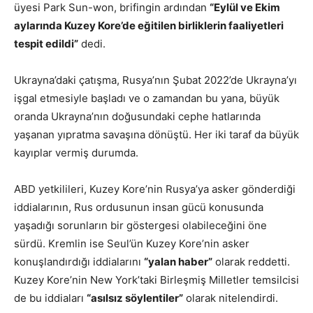
üyesi Park Sun-won, brifingin ardından
“Eylül ve Ekim
aylarında Kuzey Kore’de eğitilen birliklerin faaliyetleri
tespit edildi”
dedi.
Ukrayna’daki çatışma, Rusya’nın Şubat 2022’de Ukrayna’yı
işgal etmesiyle başladı ve o zamandan bu yana, büyük
oranda Ukrayna’nın doğusundaki cephe hatlarında
yaşanan yıpratma savaşına dönüştü. Her iki taraf da büyük
kayıplar vermiş durumda.
ABD yetkilileri, Kuzey Kore’nin Rusya’ya asker gönderdiği
iddialarının, Rus ordusunun insan gücü konusunda
yaşadığı sorunların bir göstergesi olabileceğini öne
sürdü. Kremlin ise Seul’ün Kuzey Kore’nin asker
konuşlandırdığı iddialarını
“yalan haber”
olarak reddetti.
Kuzey Kore’nin New York’taki Birleşmiş Milletler temsilcisi
de bu iddiaları
“asılsız söylentiler”
olarak nitelendirdi.