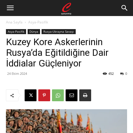
Ana Sayfa
Asya-Pasifik
Asya-Pasifik
Dünya
Rusya-Ukrayna Savaşı
Kuzey Kore Askerlerinin
Rusya’da Eğitildiğine Dair
İddialar Güçleniyor
24 Ekim 2024
452
0