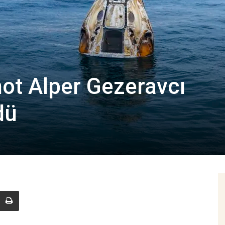
not Alper Gezeravcı
dü