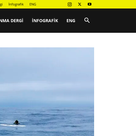
gi
İnfografik
ENG
NMA DERGI
İNFOGRAFIK
ENG