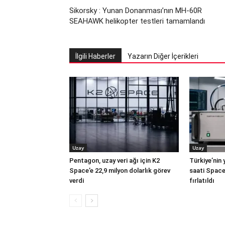
Sikorsky : Yunan Donanması’nın MH-60R
SEAHAWK helikopter testleri tamamlandı
İlgili Haberler
Yazarın Diğer İçerikleri
Uzay
Uzay
Pentagon, uzay veri ağı için K2
Türkiye’nin 
Space’e 22,9 milyon dolarlık görev
saati Space
verdi
fırlatıldı