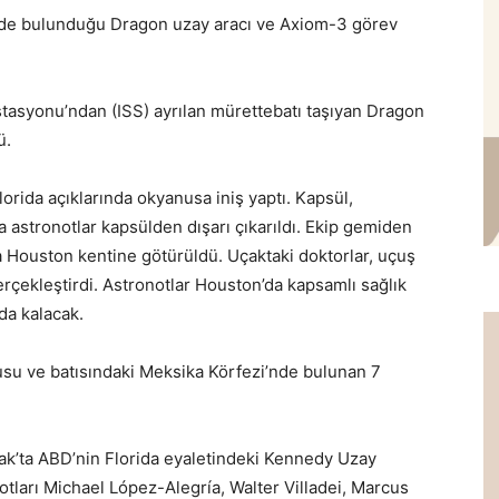
çinde bulunduğu Dragon uzay aracı ve Axiom-3 görev
tasyonu’ndan (ISS) ayrılan mürettebatı taşıyan Dragon
ü.
rida açıklarında okyanusa iniş yaptı. Kapsül,
 astronotlar kapsülden dışarı çıkarıldı. Ekip gemiden
a Houston kentine götürüldü. Uçaktaki doktorlar, uçuş
erçekleştirdi. Astronotlar Houston’da kapsamlı sağlık
da kalacak.
nusu ve batısındaki Meksika Körfezi’nde bulunan 7
cak’ta ABD’nin Florida eyaletindeki Kennedy Uzay
otları Michael López-Alegría, Walter Villadei, Marcus