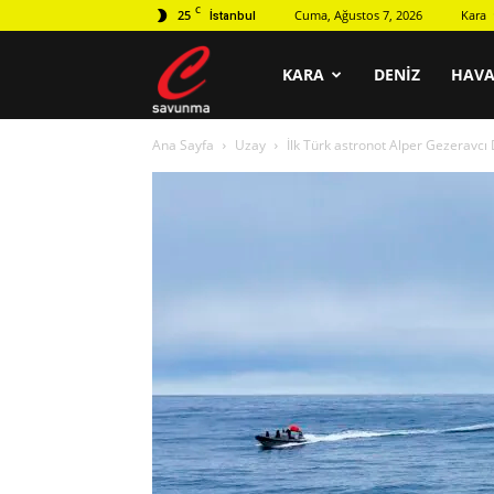
C
25
Cuma, Ağustos 7, 2026
Kara
İstanbul
C
KARA
DENIZ
HAV
Ana Sayfa
Uzay
İlk Türk astronot Alper Gezeravc
savunma