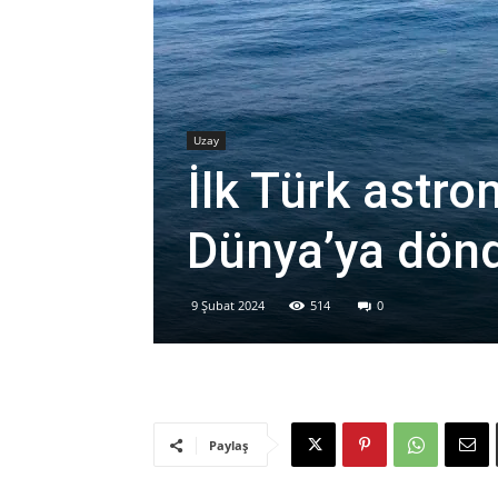
Uzay
İlk Türk astro
Dünya’ya dön
9 Şubat 2024
514
0
Paylaş