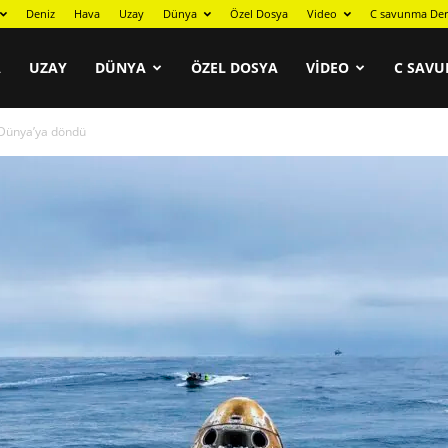
Deniz
Hava
Uzay
Dünya
Özel Dosya
Video
C savunma Der
A
UZAY
DÜNYA
ÖZEL DOSYA
VIDEO
C SAVU
ı Dünya’ya döndü