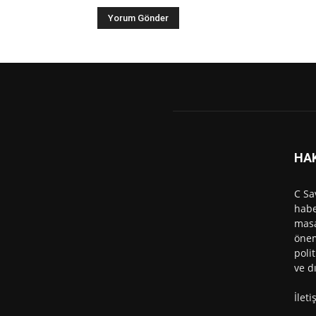
HA
C Sa
habe
masa
önem
polit
ve d
İlet