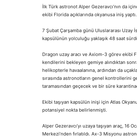
İlk Türk astronot Alper Gezeravcı’nın da i
ekibi Florida açıklarında okyanusa iniş yaptı.
7 Şubat Çarşamba günü Uluslararası Uzay İs
kapsülünün yolculuğu yaklaşık 48 saat sürd
Dragon uzay aracı ve Axiom-3 görev ekibi Flo
kendilerini bekleyen gemiye alındıktan sonra
helikopterle havaalanına, ardından da uçakl
sırasında astronotların genel kontrollerini g
taramasından geçecek ve bir süre karantina
Ekibi taşıyan kapsülün inişi için Atlas Okya
potansiyel nokta belirlenmişti.
Alper Gezeravcı’yı uzaya taşıyan araç, 16 O
Merkezi’nden fırlatıldı. Ax-3 Misyonu astron