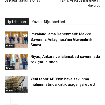
ve Radar Satışına Onay
Taktik Aracı geliştirdiklerini
duyurdu
İlgili Haberler
Yazarın Diğer İçerikleri
İmzalandı ama Denenmedi: Mekke
Savunma Anlaşması’nın Güvenilirlik
Sınavı
Dünya
Riyad, Ankara ve İslamabad savunmada
tek çatı altında
Dünya
Yeni rapor ABD’nin hava savunma
mühimmatında kritik açığa işaret etti
Dünya