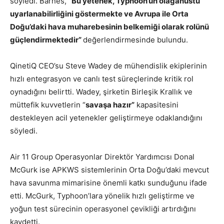
söyledi. Barnes,
“Bu yetenek, Typhoon’un olağanüstü
uyarlanabilirliğini göstermekte ve Avrupa ile Orta
Doğu’daki hava muharebesinin belkemiği olarak rolünü
güçlendirmektedir”
değerlendirmesinde bulundu.
QinetiQ CEO’su Steve Wadey de mühendislik ekiplerinin
hızlı entegrasyon ve canlı test süreçlerinde kritik rol
oynadığını belirtti. Wadey, şirketin Birleşik Krallık ve
müttefik kuvvetlerin “
savaşa hazır”
kapasitesini
destekleyen acil yetenekler geliştirmeye odaklandığını
söyledi.
Air 11 Group Operasyonlar Direktör Yardımcısı Donal
McGurk ise APKWS sistemlerinin Orta Doğu’daki mevcut
hava savunma mimarisine önemli katkı sunduğunu ifade
etti. McGurk, Typhoon’lara yönelik hızlı geliştirme ve
yoğun test sürecinin operasyonel çevikliği artırdığını
kaydetti.