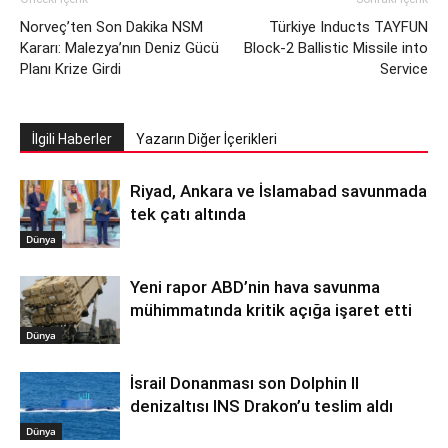
Norveç’ten Son Dakika NSM
Türkiye Inducts TAYFUN
Kararı: Malezya’nın Deniz Gücü
Block-2 Ballistic Missile into
Planı Krize Girdi
Service
İlgili Haberler
Yazarın Diğer İçerikleri
Riyad, Ankara ve İslamabad savunmada
tek çatı altında
Dünya
Yeni rapor ABD’nin hava savunma
mühimmatında kritik açığa işaret etti
Dünya
İsrail Donanması son Dolphin II
denizaltısı INS Drakon’u teslim aldı
Dünya