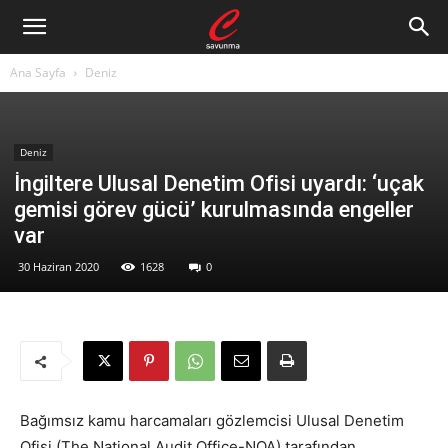
Ana Sayfa
Deniz
Deniz
İngiltere Ulusal Denetim Ofisi uyardı: ‘uçak
gemisi görev gücü’ kurulmasında engeller
var
30 Haziran 2020
1628
0
Bağımsız kamu harcamaları gözlemcisi Ulusal Denetim
Ofisi (The National Audit Office-NOA) tarafından