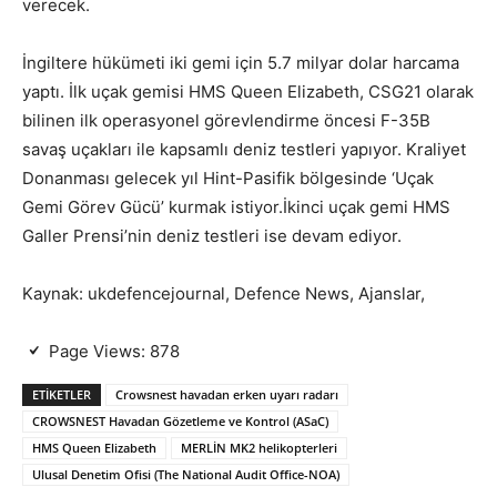
verecek.
İngiltere hükümeti iki gemi için 5.7 milyar dolar harcama
yaptı. İlk uçak gemisi HMS Queen Elizabeth, CSG21 olarak
bilinen ilk operasyonel görevlendirme öncesi F-35B
savaş uçakları ile kapsamlı deniz testleri yapıyor. Kraliyet
Donanması gelecek yıl Hint-Pasifik bölgesinde ‘Uçak
Gemi Görev Gücü’ kurmak istiyor.İkinci uçak gemi HMS
Galler Prensi’nin deniz testleri ise devam ediyor.
Kaynak: ukdefencejournal, Defence News, Ajanslar,
Page Views:
878
ETIKETLER
Crowsnest havadan erken uyarı radarı
CROWSNEST Havadan Gözetleme ve Kontrol (ASaC)
HMS Queen Elizabeth
MERLİN MK2 helikopterleri
Ulusal Denetim Ofisi (The National Audit Office-NOA)