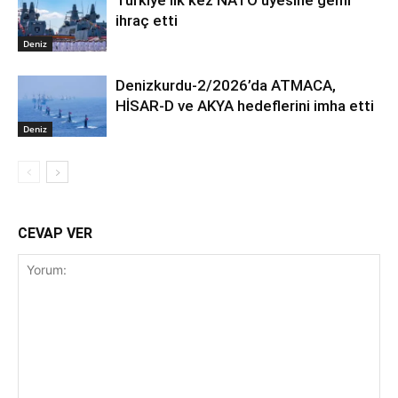
Türkiye ilk kez NATO üyesine gemi
ihraç etti
Deniz
Denizkurdu-2/2026’da ATMACA,
HİSAR-D ve AKYA hedeflerini imha etti
Deniz
CEVAP VER