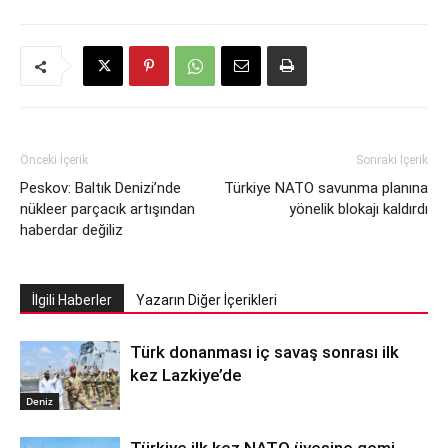
Önceki İçerik
Sonraki İçerik
Peskov: Baltık Denizi’nde
Türkiye NATO savunma planına
nükleer parçacık artışından
yönelik blokajı kaldırdı
haberdar değiliz
İlgili Haberler
Yazarın Diğer İçerikleri
Türk donanması iç savaş sonrası ilk
kez Lazkiye’de
Deniz