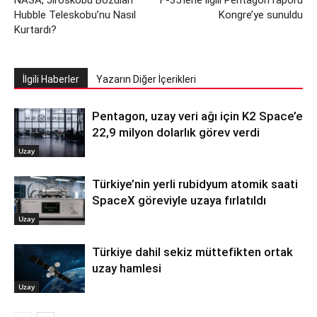
NASA, Jiroskobu Bozulan
F-35’lerle ilgili Pentagon raporu
Hubble Teleskobu’nu Nasıl
Kongre’ye sunuldu
Kurtardı?
İlgili Haberler
Yazarın Diğer İçerikleri
Pentagon, uzay veri ağı için K2 Space’e
22,9 milyon dolarlık görev verdi
Uzay
Türkiye’nin yerli rubidyum atomik saati
SpaceX göreviyle uzaya fırlatıldı
Uzay
Türkiye dahil sekiz müttefikten ortak
uzay hamlesi
Uzay