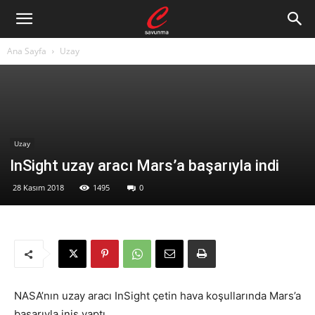
Ana Sayfa
Uzay
Uzay
InSight uzay aracı Mars’a başarıyla indi
28 Kasım 2018
1495
0
NASA’nın uzay aracı InSight çetin hava koşullarında Mars’a
başarıyla iniş yaptı.