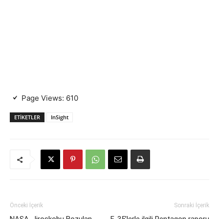
Page Views:
610
ETIKETLER
InSight
Önceki İçerik
Sonraki İçerik