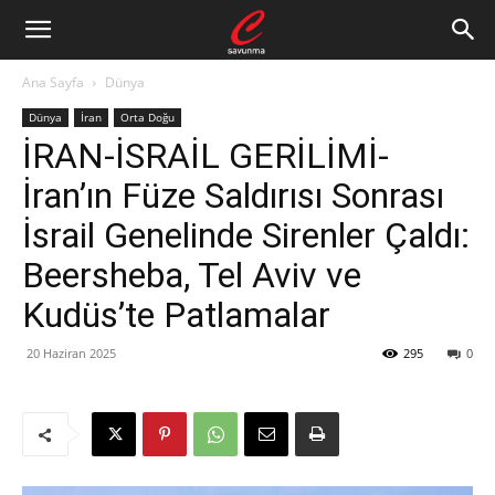
Ana Sayfa
Dünya
Dünya
İran
Orta Doğu
İRAN-İSRAİL GERİLİMİ-
İran’ın Füze Saldırısı Sonrası
İsrail Genelinde Sirenler Çaldı:
Beersheba, Tel Aviv ve
Kudüs’te Patlamalar
20 Haziran 2025
295
0