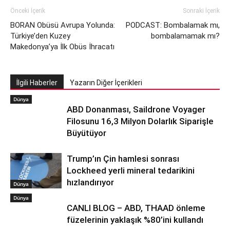
Önceki İçerik
Sonraki İçerik
BORAN Obüsü Avrupa Yolunda:
PODCAST: Bombalamak mı,
Türkiye’den Kuzey
bombalamamak mı?
Makedonya’ya İlk Obüs İhracatı
İlgili Haberler
Yazarın Diğer İçerikleri
Dünya
ABD Donanması, Saildrone Voyager
Filosunu 16,3 Milyon Dolarlık Siparişle
Büyütüyor
Trump’ın Çin hamlesi sonrası
Lockheed yerli mineral tedarikini
hızlandırıyor
Dünya
Dünya
CANLI BLOG – ABD, THAAD önleme
füzelerinin yaklaşık %80’ini kullandı