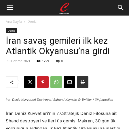
Ana Sayfa
Deniz
Deniz
İran savaş gemileri ilk kez
Atlantik Okyanusu’na girdi
10 Haziran 2021
1229
0
İran Deniz Kuvvetleri Destroyeri Sahand Kaynak: © Twitter / @Ajamediair
İran Deniz Kuvvetleri’nin 77.Stratejik Deniz Filosuna ait
Shand destroyeri ve ileri üs gemisi Makran, 30 günlük
yolculuğun ardından ilk kez Atlantik Okyanusu’na ulaştığı