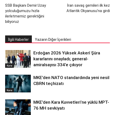
SSB Başkanı Demir:Uzay
İran savaş gemileri ilk kez
yolculuğumuzu hızla
Atlantik Okyanusu’na girdi
ilerletmemiz gerektiğini
biliyoruz
İlgili Haberler
Yazarın Diğer İçerikleri
Erdoğan 2026 Yüksek Askerî Şûra
kararlarını onayladı; general-
amiralsayısı 334’e çıkıyor
Kara
MKE’den NATO standardında yeni nesil
CBRN teçhizatı
Kara
MKE’den Kara Kuvvetleri’ne yüklü MPT-
76 MH sevkiyatı
Kara