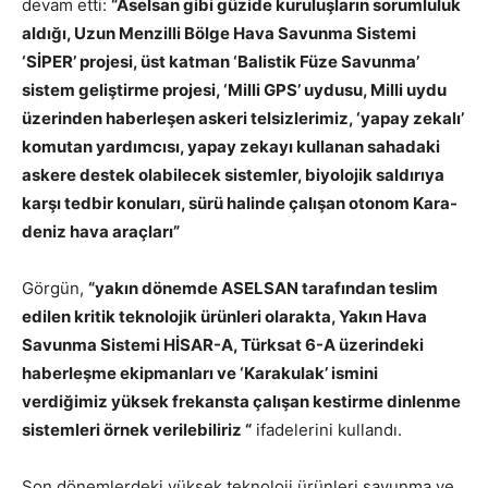
devam etti:
“Aselsan gibi güzide kuruluşların sorumluluk
aldığı, Uzun Menzilli Bölge Hava Savunma Sistemi
‘SİPER’ projesi, üst katman ‘Balistik Füze Savunma’
sistem geliştirme projesi, ‘Milli GPS’ uydusu, Milli uydu
üzerinden haberleşen askeri telsizlerimiz, ‘yapay zekalı’
komutan yardımcısı, yapay zekayı kullanan sahadaki
askere destek olabilecek sistemler, biyolojik saldırıya
karşı tedbir konuları, sürü halinde çalışan otonom Kara-
deniz hava araçları”
Görgün,
“yakın dönemde ASELSAN tarafından teslim
edilen kritik teknolojik ürünleri olarakta, Yakın Hava
Savunma Sistemi HİSAR-A, Türksat 6-A üzerindeki
haberleşme ekipmanları ve ‘Karakulak’ ismini
verdiğimiz yüksek frekansta çalışan kestirme dinlenme
sistemleri örnek verilebiliriz “
ifadelerini kullandı.
Son dönemlerdeki yüksek teknoloji ürünleri savunma ve