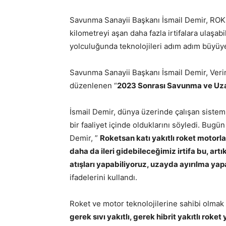
Savunma Sanayii Başkanı İsmail Demir, ROKETS
kilometreyi aşan daha fazla irtifalara ulaşab
yolculuğunda teknolojileri adım adım büyüy
Savunma Sanayii Başkanı İsmail Demir, Veriml
düzenlenen “
2023 Sonrası Savunma ve Uzay
İsmail Demir, dünya üzerinde çalışan sistem
bir faaliyet içinde olduklarını söyledi. Bug
Demir, ”
Roketsan katı yakıtlı roket motorlar
daha da ileri gidebileceğimiz irtifa bu, art
atışları yapabiliyoruz, uzayda ayırılma ya
ifadelerini kullandı.
Roket ve motor teknolojilerine sahibi olmak
gerek sıvı yakıtlı, gerek hibrit yakıtlı ro