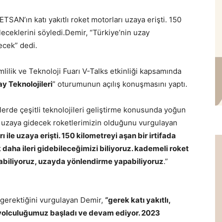
AN’ın katı yakıtlı roket motorları uzaya erişti. 150
ileceklerini söyledi.Demir, “Türkiye’nin uzay
ecek” dedi.
ilik ve Teknoloji Fuarı V-Talks etkinliği kapsamında
 Teknolojileri
” oturumunun açılış konuşmasını yaptı.
lerde çeşitli teknolojileri geliştirme konusunda yoğun
ün uzaya gidecek roketlerimizin olduğunu vurgulayan
ı ile uzaya erişti. 150 kilometreyi aşan bir irtifada
ık daha ileri gidebileceğimizi biliyoruz. kademeli roket
pabiliyoruz, uzayda yönlendirme yapabiliyoruz
.”
 gerektiğini vurgulayan Demir,
“gerek katı yakıtlı,
ket yolculuğumuz başladı ve devam ediyor. 2023