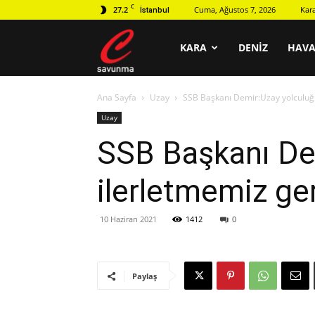
C
27.2
Cuma, Ağustos 7, 2026
Kar
İstanbul
C
KARA
DENIZ
HAV
Ana Sayfa
Uzay
SSB Başkanı Demir:Uzay yolculuğu
savunma
Uzay
SSB Başkanı De
ilerletmemiz ger
10 Haziran 2021
1412
0
Paylaş