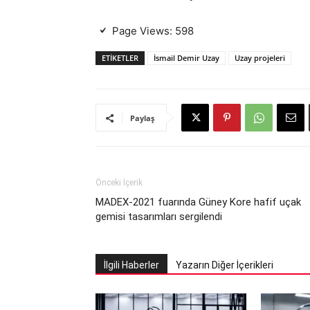
Page Views:
598
ETIKETLER
İsmail Demir Uzay
Uzay projeleri
Paylaş
Önceki İçerik
MADEX-2021 fuarında Güney Kore hafif uçak
gemisi tasarımları sergilendi
İlgili Haberler
Yazarın Diğer İçerikleri