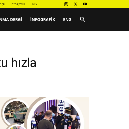
ergi
İnfografik
ENG
NMA DERGI
İNFOGRAFIK
ENG
u hızla