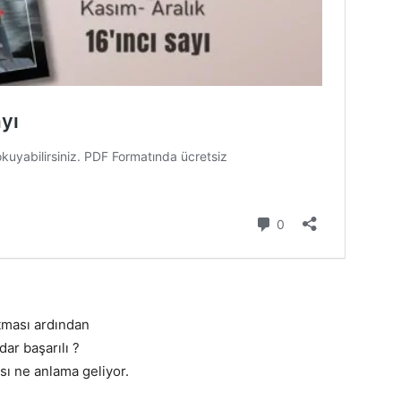
tması ardından
r başarılı ?
sı ne anlama geliyor.