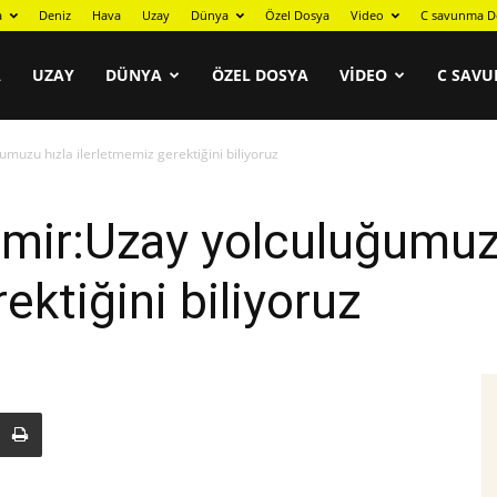
a
Deniz
Hava
Uzay
Dünya
Özel Dosya
Video
C savunma D
A
UZAY
DÜNYA
ÖZEL DOSYA
VIDEO
C SAVU
muzu hızla ilerletmemiz gerektiğini biliyoruz
mir:Uzay yolculuğumuz
ektiğini biliyoruz