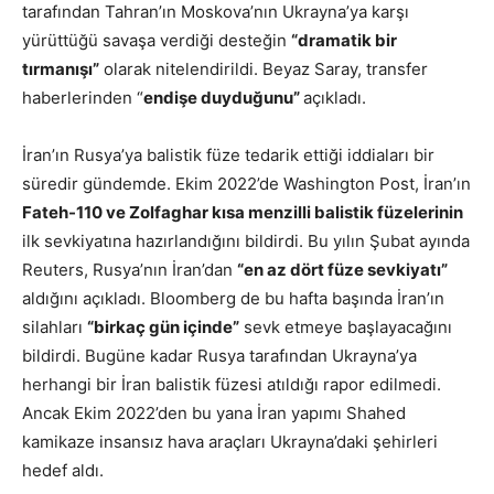
tarafından Tahran’ın Moskova’nın Ukrayna’ya karşı
yürüttüğü savaşa verdiği desteğin
“dramatik bir
tırmanışı”
olarak nitelendirildi. Beyaz Saray, transfer
haberlerinden “
endişe duyduğunu”
açıkladı.
İran’ın Rusya’ya balistik füze tedarik ettiği iddiaları bir
süredir gündemde. Ekim 2022’de Washington Post, İran’ın
Fateh-110 ve Zolfaghar kısa menzilli balistik füzelerinin
ilk sevkiyatına hazırlandığını bildirdi. Bu yılın Şubat ayında
Reuters, Rusya’nın İran’dan
“en az dört füze sevkiyatı”
aldığını açıkladı. Bloomberg de bu hafta başında İran’ın
silahları
“birkaç gün içinde”
sevk etmeye başlayacağını
bildirdi. Bugüne kadar Rusya tarafından Ukrayna’ya
herhangi bir İran balistik füzesi atıldığı rapor edilmedi.
Ancak Ekim 2022’den bu yana İran yapımı Shahed
kamikaze insansız hava araçları Ukrayna’daki şehirleri
hedef aldı.