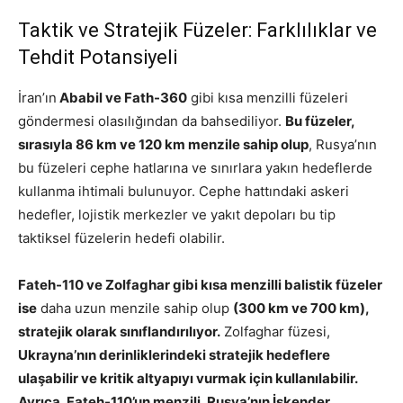
Taktik ve Stratejik Füzeler: Farklılıklar ve
Tehdit Potansiyeli
İran’ın
Ababil ve Fath-360
gibi kısa menzilli füzeleri
göndermesi olasılığından da bahsediliyor.
Bu füzeler,
sırasıyla 86 km ve 120 km menzile sahip olup
, Rusya’nın
bu füzeleri cephe hatlarına ve sınırlara yakın hedeflerde
kullanma ihtimali bulunuyor. Cephe hattındaki askeri
hedefler, lojistik merkezler ve yakıt depoları bu tip
taktiksel füzelerin hedefi olabilir.
Fateh-110 ve Zolfaghar gibi kısa menzilli balistik füzeler
ise
daha uzun menzile sahip olup
(300 km ve 700 km),
stratejik olarak sınıflandırılıyor.
Zolfaghar füzesi,
Ukrayna’nın derinliklerindeki stratejik hedeflere
ulaşabilir ve kritik altyapıyı vurmak için kullanılabilir.
Ayrıca, Fateh-110’un menzili, Rusya’nın İskender