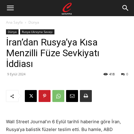
Ana Sayfa
Dünya
Dünya
Rusya-Ukrayna Savaşı
İran’dan Rusya’ya Kısa
Menzilli Füze Sevkiyatı
İddiası
9 Eylül 2024
418
0
Wall Street Journal’ın 6 Eylül tarihli haberine göre İran,
Rusya’ya balistik füzeler teslim etti. Bu hamle, ABD