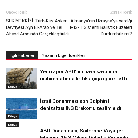
Önceki İçerik
Sonraki İçerik
SURİYE KRİZİ: Türk-Rus Askeri
Almanya’nın Ukrayna’ya verdiği
Devriyesi Ayn El-Arab ve Tel
IRIS-T Sistemi Balistik Füzeleri
Abyad Arasında Gerçekleştirildi
Durdurabilir mi?
İlgili Haberler
Yazarın Diğer İçerikleri
Yeni rapor ABD’nin hava savunma
mühimmatında kritik açığa işaret etti
Dünya
İsrail Donanması son Dolphin II
denizaltısı INS Drakon’u teslim aldı
Dünya
Dünya
ABD Donanması, Saildrone Voyager
Filosunu 16,3 Milyon Dolarlık Siparişle