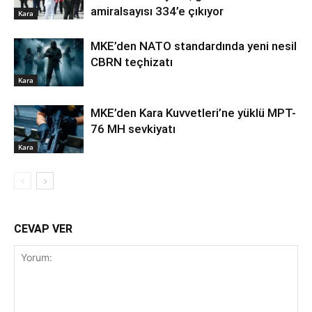
amiralsayısı 334’e çıkıyor
Kara
MKE’den NATO standardında yeni nesil
CBRN teçhizatı
Kara
MKE’den Kara Kuvvetleri’ne yüklü MPT-
76 MH sevkiyatı
Kara
CEVAP VER