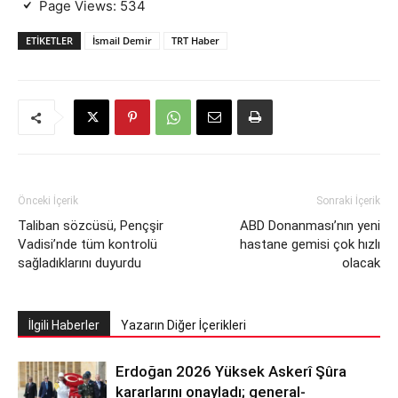
Page Views:
534
ETIKETLER
İsmail Demir
TRT Haber
Önceki İçerik
Sonraki İçerik
Taliban sözcüsü, Pençşir
ABD Donanması’nın yeni
Vadisi’nde tüm kontrolü
hastane gemisi çok hızlı
sağladıklarını duyurdu
olacak
İlgili Haberler
Yazarın Diğer İçerikleri
Erdoğan 2026 Yüksek Askerî Şûra
kararlarını onayladı; general-