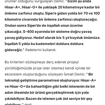
ürünler olduğunu vurgulayan Demir,
” bizim şu anda
Hisar-A+, Hisar-O+ ile yaklaşık 20 kilometreye kadar bir
önleme zarfımız oluştu. Siper’e giden yolda bir 70 ve 100
kilometre civarında bir önleme zarfımızı oluşturacağız.
Ondan sonra Siper’de de inşallah onun üzerine
çıkacağız. S-400 ayarında bir sisteme doğru yavaş
yavaş gidiyoruz. Hedef olarak biz 5 yıl koyduk önümüze.
İnşallah 5 yılda bu kademeleri doldura doldura
gideceğiz.”
ifadelerini kullandı.
Bu kriterleri sözleşmeye derç ederek projeyi
yürüttüğümüzde proje ister istemez kendi içinde bir
ekosistem oluşturduğunu söyleyen İsmail Demir,
” Bir
teknoloji geliştirme parametresi oluşturuyor. Hisar-A+
ve Hisar-O+’da bahsettiğim gibi belki istenenin de bir
adım ötesinde bir ürünü gerçekleştirmek için yola
çıkılabiliyor. Bazen de istenen çok üst seviye bir şey
olabiliyor. “
dedi.