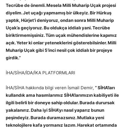
Tecrübe de önemli. Mesela Milli Muharip Uçak projesi
diyelim. Jet uçağı yapmamış bir ülkeyiz. Bir Hürkuş
yaptık, Hürjet’i deniyoruz, ondan sonra Milli Muharip
Uçak’a geçiyoruz. Bu oldukça iddialı yani. Tecrübe
biriktirmemişsiniz. Tüm uçak mühendislerine kapımız
açık. Yeter ki onlar yeteneklerini gösterebilsinler. Milli
Muharip Uçak gibi 5’inci nesil çok iddialı bir projeye
girdik.”
İHA/SİHA/İDA/İKA PLATFORMLARI
İHA/SİHA hakkında bilgi veren İsmail Demir,
” SİHA’ları
kullandık ama hasımlarımız SİHA’larımızın kabiliyeti ile
ilgili belirli bir doneye sahip oldular. Burada durursak
yakalanırız. Daha iyi SİHA’yı nasıl yaparız bunun
peşindeyiz. Burada duramazsınız. Mutlaka yeni
teknolojilere kafa yormanız lazım. Harekat ortamında