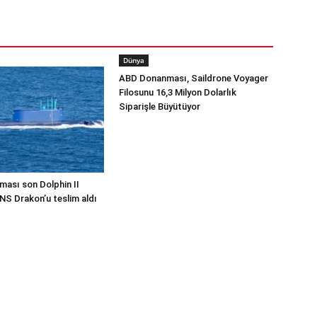
Dünya
ABD Donanması, Saildrone Voyager
Filosunu 16,3 Milyon Dolarlık
Siparişle Büyütüyor
ması son Dolphin II
INS Drakon’u teslim aldı