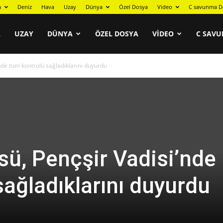
a
Deniz
Hava
Uzay
Dünya
Özel Dosya
Video
C savunma D
A
UZAY
DÜNYA
ÖZEL DOSYA
VIDEO
C SAVU
nde tüm kontrolü sağladıklarını duyurdu
sü, Pençşir Vadisi’nde
sağladıklarını duyurdu