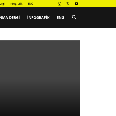
ergi
İnfografik
ENG
NMA DERGI
İNFOGRAFIK
ENG