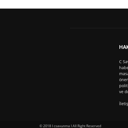
HA
C Sa
habe
masa
önem
polit
ve d
İlet
© 2018 I csavunma I All Right Reserved