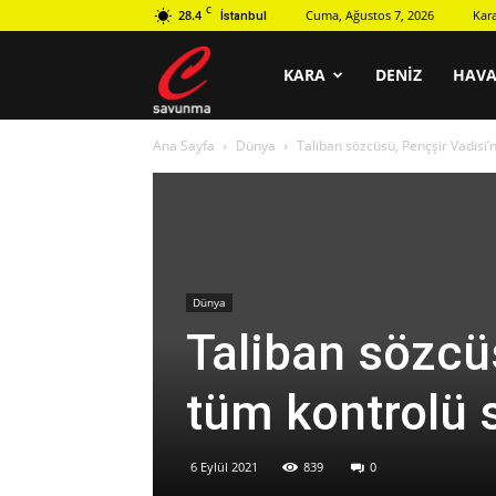
C
28.4
Cuma, Ağustos 7, 2026
Kar
İstanbul
C
KARA
DENIZ
HAV
Ana Sayfa
Dünya
Taliban sözcüsü, Pençşir Vadisi’
savunma
Dünya
Taliban sözcü
tüm kontrolü 
6 Eylül 2021
839
0