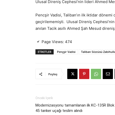
Ulusal Direniş Cephesi’nin lideri Ahmed Me
Pencşir Vadisi, Taliban’ın ilk iktidar dönemi
geçirilememişti. Ulusal Direniş Cephesi’nin
anılan Tacik asıllı Ahmed Şah Mesud direnişin
Page Views:
474
ETIKETLER
Pençşir Vadisi
Taliban Sözcüsü Zabihul
Paylaş
Önceki İçerik
Modernizasyonu tamamlanan ilk KC-135R Blok
45 tanker uçağı teslim alındı