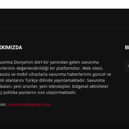
KKIMIZDA
B
vunma Dünya’nın dört bir yanından gelen savunma
rlerinin değerlendirildiği bir platformdur. Web sitesi,
üstü ve mobil cihazlarla savunma haberlerinin güncel ve
li olanlarını Türkçe dilinde yayınlamaktadır. Savunma
ikaları, yeni ürünler, yeni teknolojiler, bölgesel aktiviteler
ış politika yazılarını size ulaştırmaktadır.
işim:
csavunma@gmail.com