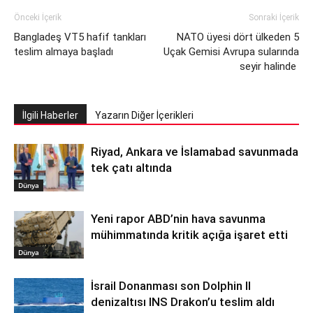
Önceki İçerik
Sonraki İçerik
Bangladeş VT5 hafif tankları
NATO üyesi dört ülkeden 5
teslim almaya başladı
Uçak Gemisi Avrupa sularında
seyir halinde
İlgili Haberler
Yazarın Diğer İçerikleri
Riyad, Ankara ve İslamabad savunmada
tek çatı altında
Dünya
Yeni rapor ABD’nin hava savunma
mühimmatında kritik açığa işaret etti
Dünya
İsrail Donanması son Dolphin II
denizaltısı INS Drakon’u teslim aldı