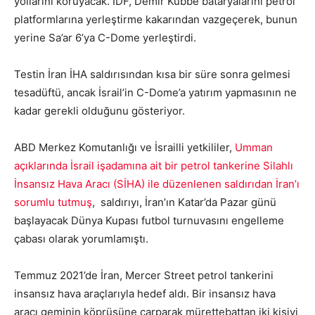
yollarını koruyacak. IDF, Demir Kubbe bataryalarını petrol
platformlarına yerleştirme kakarından vazgeçerek, bunun
yerine Sa’ar 6’ya C-Dome yerleştirdi.
Testin İran İHA saldırısından kısa bir süre sonra gelmesi
tesadüftü, ancak İsrail’in C-Dome’a ​​yatırım yapmasının ne
kadar gerekli olduğunu gösteriyor.
ABD Merkez Komutanlığı ve İsrailli yetkililer,
Umman
açıklarında İsrail işadamına ait bir petrol tankerine Silahlı
İnsansız Hava Aracı (SİHA) ile düzenlenen saldırıdan İran’ı
sorumlu tutmuş
, saldırıyı, İran’ın Katar’da Pazar günü
başlayacak Dünya Kupası futbol turnuvasını engelleme
çabası olarak yorumlamıştı.
Temmuz 2021’de İran, Mercer Street petrol tankerini
insansız hava araçlarıyla hedef aldı. Bir insansız hava
aracı geminin köprüsüne çarparak mürettebattan iki kişiyi