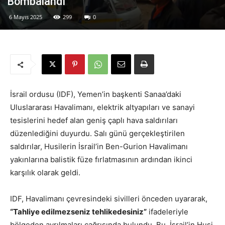
Bombalandı
6 Mayıs 2025
299
0
İsrail ordusu (IDF), Yemen’in başkenti Sanaa’daki
Uluslararası Havalimanı, elektrik altyapıları ve sanayi
tesislerini hedef alan geniş çaplı hava saldırıları
düzenlediğini duyurdu. Salı günü gerçekleştirilen
saldırılar, Husilerin İsrail’in Ben-Gurion Havalimanı
yakınlarına balistik füze fırlatmasının ardından ikinci
karşılık olarak geldi.
IDF, Havalimanı çevresindeki sivilleri önceden uyararak,
“Tahliye edilmezseniz tehlikedesiniz”
ifadeleriyle
bölgeden ayrılmaları çağrısında bulundu. Bu, İsrail’in Husi