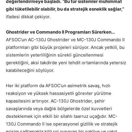
değerlendirmeye başladı.
“Bu tür sistemler mühimmat
gibi tüketilebilir olabilir, bu da stratejik esneklik sağlar,”
ifadesi dikkat çekiyor.
Ghostrider ve Commando II Programları Sürerken…
AFSOC’un AC-130J Ghostrider ve MC-130J Commando II
platformları gibi büyük projeleri sürüyor. Ancak yetkili, bu
sistemlerin yeterliliğinin sürekli güncellenmesi
gerektiğini, aksi takdirde yeni tehdit ortamlarında yetersiz
kalabileceğini söylüyor.
Her iki platform da AFSOC’un asimetrik savaş, hızlı
reaksiyon ve yüksek hassasiyetli görevler yürütme
kapasitesini artırıyor. AC-130J Ghostrider, şehir
savaşlarında veya dağlık bölgelerde özel kuvvetleri
desteklemek için etkili bir silahlı taarruz uçağıdır. MC-
130J Commando II ise operasyonel gizlilik ve stratejik
erişim sağlamakta kilit rol oynayan bir nakliye ve yakıt