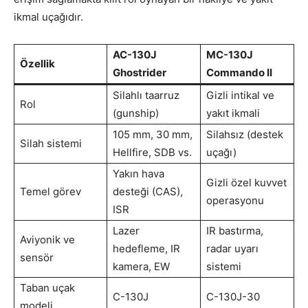
ikmal uçağıdır.
AC-130J
MC-130J
Özellik
Ghostrider
Commando II
Silahlı taarruz
Gizli intikal ve
Rol
(gunship)
yakıt ikmali
105 mm, 30 mm,
Silahsız (destek
Silah sistemi
Hellfire, SDB vs.
uçağı)
Yakın hava
Gizli özel kuvvet
Temel görev
desteği (CAS),
operasyonu
ISR
Lazer
IR bastırma,
Aviyonik ve
hedefleme, IR
radar uyarı
sensör
kamera, EW
sistemi
Taban uçak
C-130J
C-130J-30
modeli