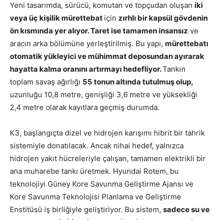
Yeni tasarımda, sürücü, komutan ve topçudan oluşan
iki
veya üç kişilik mürettebat
için
zırhlı bir kapsül gövdenin
ön kısmında yer alıyor. Taret ise tamamen insansız
ve
aracın arka bölümüne yerleştirilmiş. Bu yapı,
mürettebatı
otomatik yükleyici ve mühimmat deposundan ayırarak
hayatta kalma oranını artırmayı hedefliyor.
Tankın
toplam savaş ağırlığı
55 tonun altında tutulmuş olup,
uzunluğu 10,8 metre, genişliği 3,6 metre ve yüksekliği
2,4 metre olarak kayıtlara geçmiş durumda.
K3, başlangıçta dizel ve hidrojen karışımı hibrit bir tahrik
sistemiyle donatılacak. Ancak nihai hedef, yalnızca
hidrojen yakıt hücreleriyle çalışan, tamamen elektrikli bir
ana muharebe tankı üretmek. Hyundai Rotem, bu
teknolojiyi Güney Kore Savunma Geliştirme Ajansı ve
Kore Savunma Teknolojisi Planlama ve Geliştirme
Enstitüsü iş birliğiyle geliştiriyor. Bu sistem,
sadece su ve