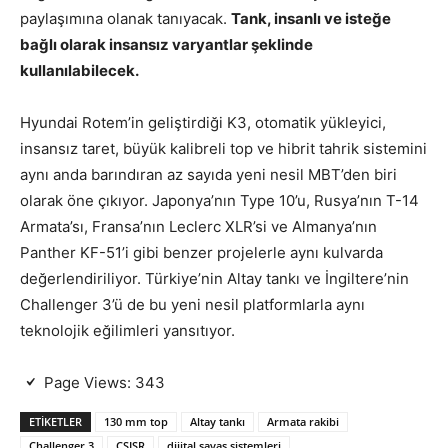
paylaşımına olanak tanıyacak.
Tank, insanlı ve isteğe
bağlı olarak insansız varyantlar şeklinde
kullanılabilecek.
Hyundai Rotem’in geliştirdiği K3, otomatik yükleyici,
insansız taret, büyük kalibreli top ve hibrit tahrik sistemini
aynı anda barındıran az sayıda yeni nesil MBT’den biri
olarak öne çıkıyor. Japonya’nın Type 10’u, Rusya’nın T-14
Armata’sı, Fransa’nın Leclerc XLR’si ve Almanya’nın
Panther KF-51’i gibi benzer projelerle aynı kulvarda
değerlendiriliyor. Türkiye’nin Altay tankı ve İngiltere’nin
Challenger 3’ü de bu yeni nesil platformlarla aynı
teknolojik eğilimleri yansıtıyor.
Page Views:
343
ETIKETLER
130 mm top
Altay tankı
Armata rakibi
Challenger 3
CSISR
dijital savaş sistemleri