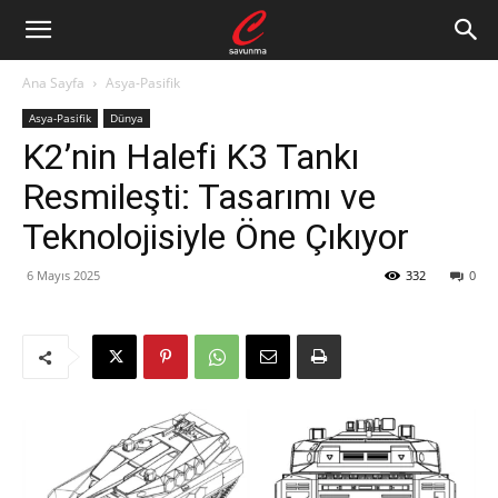
Ana Sayfa
Asya-Pasifik
Asya-Pasifik
Dünya
K2’nin Halefi K3 Tankı
Resmileşti: Tasarımı ve
Teknolojisiyle Öne Çıkıyor
6 Mayıs 2025
332
0