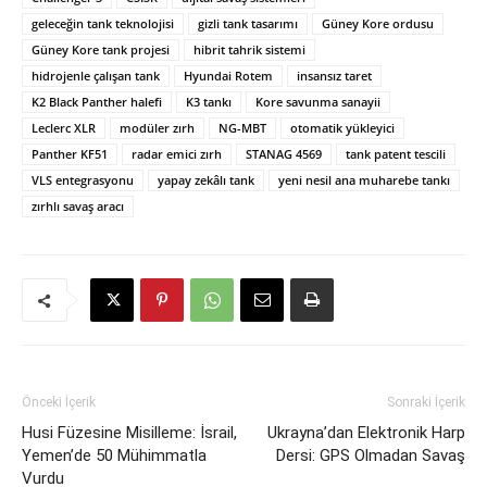
geleceğin tank teknolojisi
gizli tank tasarımı
Güney Kore ordusu
Güney Kore tank projesi
hibrit tahrik sistemi
hidrojenle çalışan tank
Hyundai Rotem
insansız taret
K2 Black Panther halefi
K3 tankı
Kore savunma sanayii
Leclerc XLR
modüler zırh
NG-MBT
otomatik yükleyici
Panther KF51
radar emici zırh
STANAG 4569
tank patent tescili
VLS entegrasyonu
yapay zekâlı tank
yeni nesil ana muharebe tankı
zırhlı savaş aracı
Önceki İçerik
Sonraki İçerik
Husi Füzesine Misilleme: İsrail,
Ukrayna’dan Elektronik Harp
Yemen’de 50 Mühimmatla
Dersi: GPS Olmadan Savaş
Vurdu