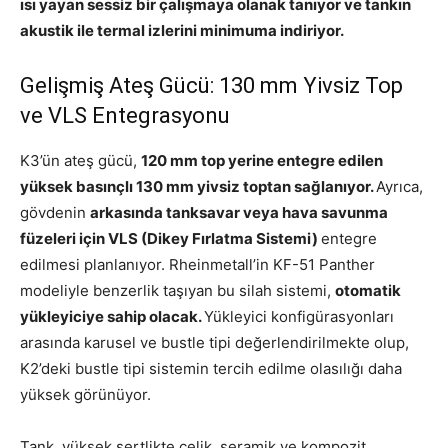
ısı yayan sessiz bir çalışmaya olanak tanıyor ve tankın
akustik ile termal izlerini minimuma indiriyor.
Gelişmiş Ateş Gücü: 130 mm Yivsiz Top
ve VLS Entegrasyonu
K3’ün ateş gücü,
120 mm top yerine entegre edilen
yüksek basınçlı 130 mm yivsiz toptan sağlanıyor.
Ayrıca,
gövdenin
arkasında tanksavar veya hava savunma
füzeleri için VLS (Dikey Fırlatma Sistemi)
entegre
edilmesi planlanıyor. Rheinmetall’in KF-51 Panther
modeliyle benzerlik taşıyan bu silah sistemi,
otomatik
yükleyiciye sahip olacak.
Yükleyici konfigürasyonları
arasında karusel ve bustle tipi değerlendirilmekte olup,
K2’deki bustle tipi sistemin tercih edilme olasılığı daha
yüksek görünüyor.
Tank, yüksek sertlikte çelik, seramik ve kompozit