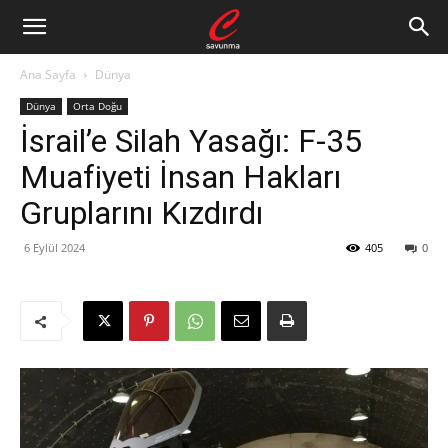
Ana Sayfa
Dünya
Dünya
Orta Doğu
İsrail’e Silah Yasağı: F-35
Muafiyeti İnsan Hakları
Gruplarını Kızdırdı
6 Eylül 2024
405
0