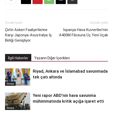
Önceki İçerik
Sonraki İçerik
Çin’in Askeri Faaliyetlerine
İspanya Hava Kuvvetleri’nin
Karşı Japonya-Avustralya İş
A400M Filosuna Üç Yeni Uçak
Birliği Genişliyor
İlgili Haberler
Yazarın Diğer İçerikleri
Riyad, Ankara ve İslamabad savunmada
tek çatı altında
Dünya
Yeni rapor ABD’nin hava savunma
mühimmatında kritik açığa işaret etti
Dünya