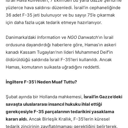
İsrail Hava Kuvvetleri, 7 Ekim’den bu yana Gazze Şeridi’ne
yüzlerce hava saldırısı düzenledi. İsrail’in cephaneliğinde
36 adet F-35 jeti bulunuyor ve bu sayıyı 75’e çıkarmak
için daha fazla uçak tedarik etmeye hazırlanıyor.
Danimarka’daki
Information
ve
NGO Danwatch
‘ın İsrail
ordusuna dayandırdığı haberlere göre, Hamas’ın askeri
kanadı Kassam Tugayları’nın lideri Muhammed Deif’in
öldürüldüğü saldırıda İsrail F-35’leri kullanıldı. Ancak
Hamas, komutanın suikasta uğradığını reddetti.
İngiltere F-35’i Neden Muaf Tuttu?
Şubat ayında bir Hollanda mahkemesi,
İsrail’in Gazze’deki
savaşta uluslararası insancıl hukuku ihlal ettiği
gerekçesiyle F-35 parçalarının tedarikini yasaklama
kararı aldı.
Ancak Birleşik Krallık, F-35’lerin küresel
tedarik zincirinin zayıflatılmaması gerektiğini belirterek,